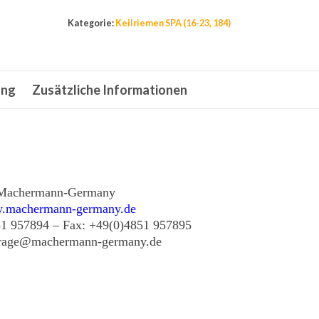
12,7x2162
Kategorie:
Keilriemen SPA (16-23, 184)
John
Deere
M
ung
Zusätzliche Informationen
40
223
,
Toro
88-
6250,
Machermann-Germany
.machermann-germany.de
Menge
51 957894 – Fax: +49(0)4851 957895
frage@machermann-germany.de