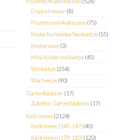
Fischnetze und Reusen
(528)
Doppelreusen
(8)
Fischreusen/Aalreusen
(75)
Köderfischsenke/Senknetze
(55)
Krebsreuse
(3)
Mini-Köderstellnetze
(45)
Stellnetze
(254)
Wurfnetze
(90)
Gartenhäcksler
(17)
Zubehör Gartenhäcksler
(17)
Keilriemen
(2124)
Keilriemen (145-147)
(40)
Keilriemen (179-183)
(120)