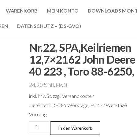
WARENKORB
MEIN KONTO
DOWNLOADS MONT
REN
DATENSCHUTZ – (DS-GVO)
Nr.22, SPA,Keilriemen
12,7×2162 John Deere
40 223 , Toro 88-6250,
24,90
€
inkl. MwSt.
inkl. MwSt.
zzgl. Versandkosten
Lieferzeit:
DE 3-5 Werktage, EU 5-7 Werktage
Vorrätig
Nr.22,
In den Warenkorb
SPA,Keilriemen