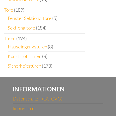
Tore
(189)
Fenster Sektionaltore
(5)
Sektionaltore
(184)
Türen
(194)
Hauseingangstüren
(8)
Kunststoff Türen
(8)
Sicherheitstüren
(178)
INFORMATIONEN
Datenschutz – (DS-GVO)
Impressum