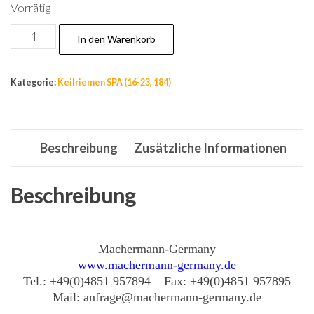
Vorrätig
Nr.23
In den Warenkorb
Keilriemen
12,7
Kategorie:
Keilriemen SPA (16-23, 184)
x
2413
mm
Beschreibung
Zusätzliche Informationen
Li,
Riemen,
Antriebsriemen,
Beschreibung
Treibriemen,
Rieme
Menge
Machermann-Germany
www.machermann-germany.de
Tel.: +49(0)4851 957894 – Fax: +49(0)4851 957895
Mail: anfrage@machermann-germany.de