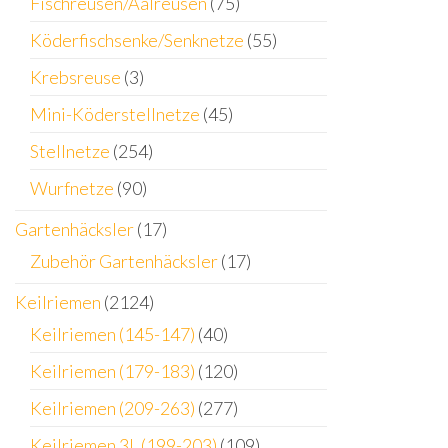
Fischreusen/Aalreusen
(75)
Köderfischsenke/Senknetze
(55)
Krebsreuse
(3)
Mini-Köderstellnetze
(45)
Stellnetze
(254)
Wurfnetze
(90)
Gartenhäcksler
(17)
Zubehör Gartenhäcksler
(17)
Keilriemen
(2124)
Keilriemen (145-147)
(40)
Keilriemen (179-183)
(120)
Keilriemen (209-263)
(277)
Keilriemen 3L (199-203)
(109)