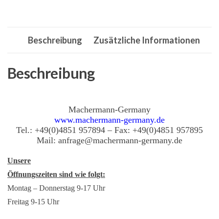
Antriebsriemen,
Keilriemen
4L-
Beschreibung
Zusätzliche Informationen
750
=
12,7x1905
Beschreibung
mm
Menge
Machermann-Germany
www.machermann-germany.de
Tel.: +49(0)4851 957894 – Fax: +49(0)4851 957895
Mail: anfrage@machermann-germany.de
Unsere
Öffnungszeiten sind wie folgt:
Montag – Donnerstag 9-17 Uhr
Freitag 9-15 Uhr