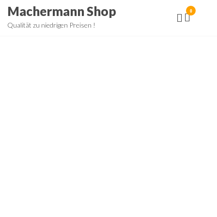
Zum
Machermann Shop
0
Inhalt
Qualität zu niedrigen Preisen !
springen