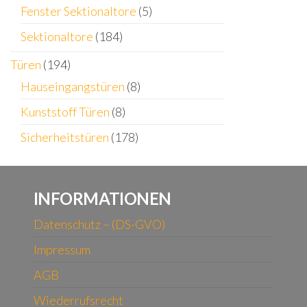
Fenster Sektionaltore
(5)
Sektionaltore
(184)
Türen
(194)
Hauseingangstüren
(8)
Kunststoff Türen
(8)
Sicherheitstüren
(178)
INFORMATIONEN
Datenschutz – (DS-GVO)
Impressum
AGB
Wiederrufsrecht