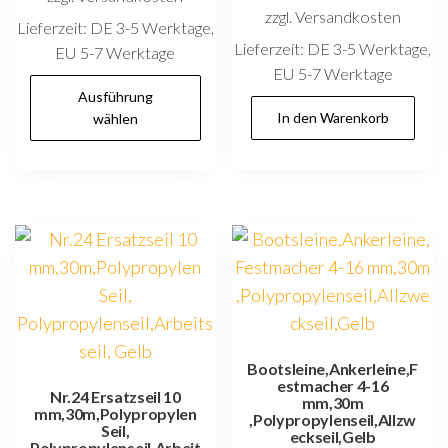
zzgl. Versandkosten
Lieferzeit:
DE 3-5 Werktage,
Lieferzeit:
DE 3-5 Werktage,
EU 5-7 Werktage
EU 5-7 Werktage
Dieses
Ausführung
Produkt
In den Warenkorb
wählen
weist
mehrere
Varianten
auf.
Die
Optionen
können
auf
der
Bootsleine,Ankerleine,F
estmacher 4-16
Produktseite
Nr.24 Ersatzseil 10
mm,30m
mm,30m,Polypropylen
gewählt
,Polypropylenseil,Allzw
Seil,
eckseil,Gelb
werden
Polypropylenseil,Arbeit