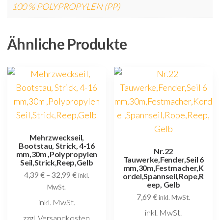
100 % POLYPROPYLEN (PP)
Ähnliche Produkte
Mehrzweckseil,
Bootstau, Strick, 4-16
Nr.22
mm,30m ,Polypropylen
Tauwerke,Fender,Seil 6
Seil,Strick,Reep,Gelb
mm,30m,Festmacher,K
4,39
€
–
32,99
€
inkl.
ordel,Spannseil,Rope,R
eep, Gelb
MwSt.
7,69
€
inkl. MwSt.
inkl. MwSt.
inkl. MwSt.
zzgl. Versandkosten