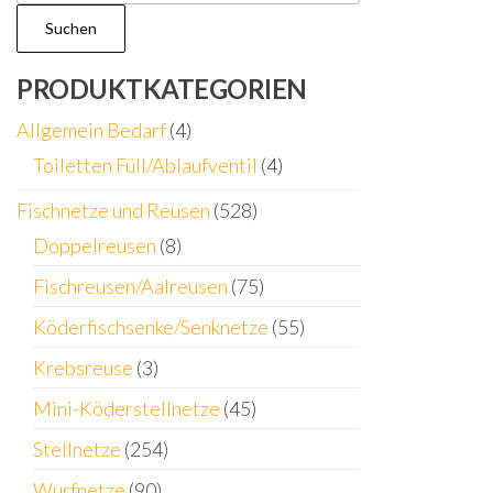
d
Suchen
P
PRODUKTKATEGORIEN
g
w
Allgemein Bedarf
(4)
Toiletten Füll/Ablaufventil
(4)
Fischnetze und Reusen
(528)
Doppelreusen
(8)
Fischreusen/Aalreusen
(75)
Köderfischsenke/Senknetze
(55)
Krebsreuse
(3)
Mini-Köderstellnetze
(45)
Stellnetze
(254)
Wurfnetze
(90)