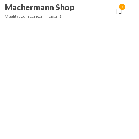
Zum
Machermann Shop
0
Inhalt
Qualität zu niedrigen Preisen !
springen