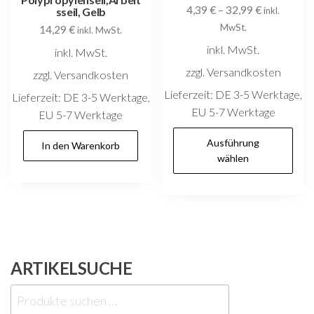
4,39
€
–
32,99
€
sseil, Gelb
inkl.
MwSt.
14,29
€
inkl. MwSt.
inkl. MwSt.
inkl. MwSt.
zzgl. Versandkosten
zzgl. Versandkosten
Lieferzeit:
DE 3-5 Werktage,
Lieferzeit:
DE 3-5 Werktage,
EU 5-7 Werktage
EU 5-7 Werktage
D
Ausführung
In den Warenkorb
P
wählen
w
m
V
au
D
ARTIKELSUCHE
O
k
Suchen
au
nach: