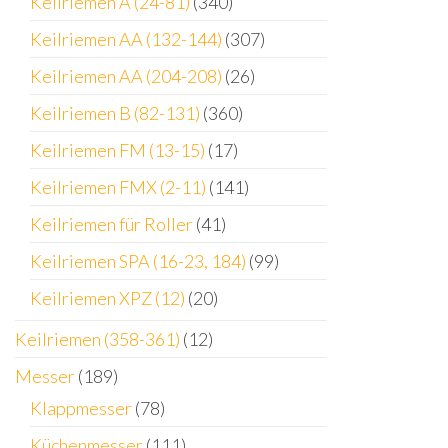
Keilriemen A (24-81)
(340)
Keilriemen AA (132-144)
(307)
Keilriemen AA (204-208)
(26)
Keilriemen B (82-131)
(360)
Keilriemen FM (13-15)
(17)
Keilriemen FMX (2-11)
(141)
Keilriemen für Roller
(41)
Keilriemen SPA (16-23, 184)
(99)
Keilriemen XPZ (12)
(20)
Keilriemen (358-361)
(12)
Messer
(189)
Klappmesser
(78)
Küchenmesser
(111)