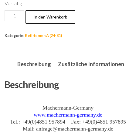
Vorrätig
Nr.30
In den Warenkorb
Riemen
Antriebsriemen
Kategorie:
Keilriemen A (24-81)
13x670
Keilriemen
A,
Beschreibung
Zusätzliche Informationen
DIN
2215
Rieme
Beschreibung
Menge
Machermann-Germany
www.machermann-germany.de
Tel.: +49(0)4851 957894 – Fax: +49(0)4851 957895
Mail: anfrage@machermann-germany.de