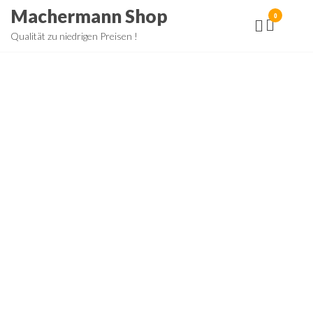
Zum
Machermann Shop
0
Inhalt
Qualität zu niedrigen Preisen !
springen