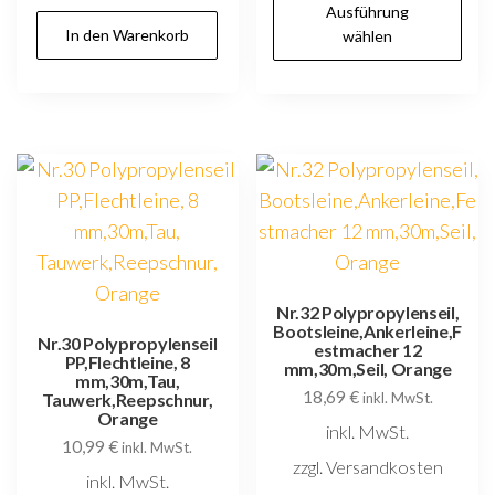
Ausführung
P
In den Warenkorb
wählen
w
m
V
au
D
O
k
au
d
Nr.32 Polypropylenseil,
Bootsleine,Ankerleine,F
P
Nr.30 Polypropylenseil
estmacher 12
PP,Flechtleine, 8
g
mm,30m,Seil, Orange
mm,30m,Tau,
18,69
€
w
Tauwerk,Reepschnur,
inkl. MwSt.
Orange
inkl. MwSt.
10,99
€
inkl. MwSt.
zzgl. Versandkosten
inkl. MwSt.