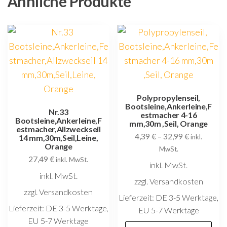
Ähnliche Produkte
Polypropylenseil,
Bootsleine,Ankerleine,F
Nr.33
estmacher 4-16
Bootsleine,Ankerleine,F
mm,30m ,Seil, Orange
estmacher,Allzweckseil
4,39
€
–
32,99
€
14 mm,30m,Seil,Leine,
inkl.
Orange
MwSt.
27,49
€
inkl. MwSt.
inkl. MwSt.
inkl. MwSt.
zzgl. Versandkosten
zzgl. Versandkosten
Lieferzeit:
DE 3-5 Werktage,
Lieferzeit:
DE 3-5 Werktage,
EU 5-7 Werktage
EU 5-7 Werktage
D