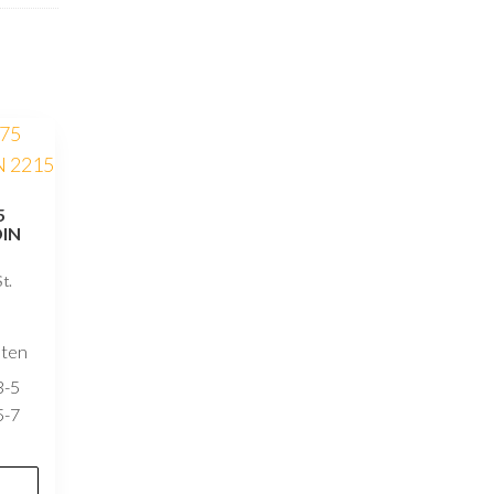
5
DIN
t.
sten
3-5
5-7