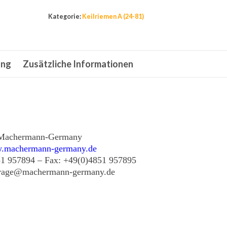
A29,
Kategorie:
Keilriemen A (24-81)
13
x
730
ung
Zusätzliche Informationen
Li
,
13
x
760
Lw,
Machermann-Germany
.machermann-germany.de
Belt,
51 957894 – Fax: +49(0)4851 957895
Antriebsriemen,
frage@machermann-germany.de
Riemen
Menge