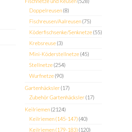
Fischnetze und Reusen
(528)
Doppelreusen
(8)
Fischreusen/Aalreusen
(75)
Köderfischsenke/Senknetze
(55)
Krebsreuse
(3)
Mini-Köderstellnetze
(45)
Stellnetze
(254)
Wurfnetze
(90)
Gartenhäcksler
(17)
Zubehör Gartenhäcksler
(17)
Keilriemen
(2124)
Keilriemen (145-147)
(40)
Keilriemen (179-183)
(120)