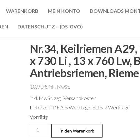
WARENKORB
MEIN KONTO
DOWNLOADS MONT
REN
DATENSCHUTZ – (DS-GVO)
Nr.34, Keilriemen A29,
x 730 Li , 13 x 760 Lw, B
Antriebsriemen, Rieme
10,90
€
inkl. MwSt.
inkl. MwSt.
zzgl. Versandkosten
Lieferzeit:
DE 3-5 Werktage, EU 5-7 Werktage
Vorrätig
Nr.34,
In den Warenkorb
Keilriemen