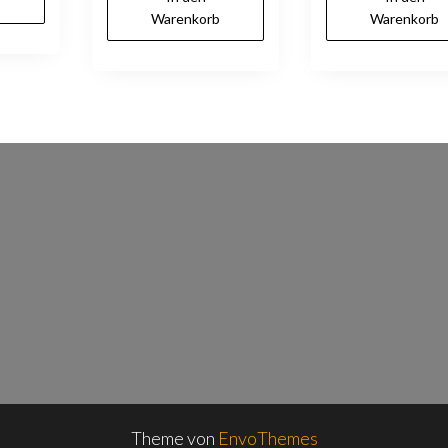
b
Warenkorb
Warenkorb
Theme von
EnvoThemes