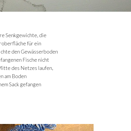
e Senkgewichte, die
oberfläche für ein
wichte den Gewässerboden
efangenen Fische nicht
itte des Netzes laufen,
len am Boden
inem Sack gefangen