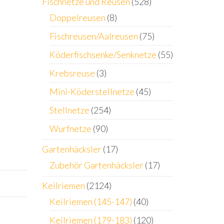
Fischnetze und Reusen
(528)
Doppelreusen
(8)
Fischreusen/Aalreusen
(75)
Köderfischsenke/Senknetze
(55)
Krebsreuse
(3)
Mini-Köderstellnetze
(45)
Stellnetze
(254)
Wurfnetze
(90)
Gartenhäcksler
(17)
Zubehör Gartenhäcksler
(17)
Keilriemen
(2124)
Keilriemen (145-147)
(40)
Keilriemen (179-183)
(120)