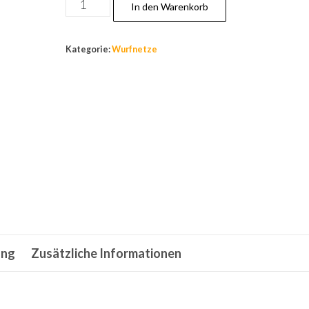
Nr.37,Angelnetz,Cast
In den Warenkorb
Net,
Neustes
Kategorie:
Wurfnetze
Wurfnetz
mit
4,88m,Fischnetz,Neu
model!
Menge
ung
Zusätzliche Informationen