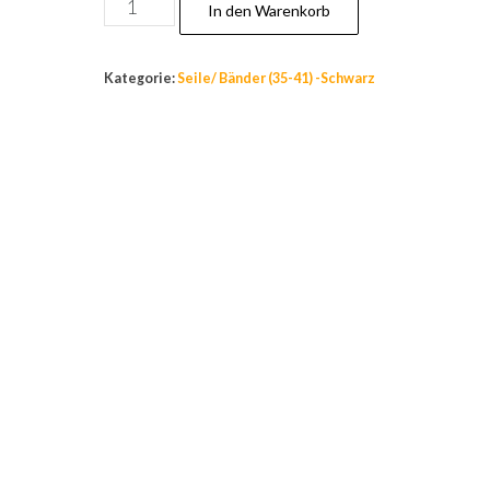
Nr.40
In den Warenkorb
Polypropylen
Seil,Festmacher,Allzweckseil,
Kategorie:
Seile/ Bänder (35-41) -Schwarz
14
mm,
30
m,Reepschnur,
Schwarz
Menge