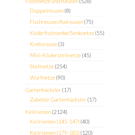
Fischnetze und Reusen
(528)
Doppelreusen
(8)
Fischreusen/Aalreusen
(75)
Köderfischsenke/Senknetze
(55)
Krebsreuse
(3)
Mini-Köderstellnetze
(45)
Stellnetze
(254)
Wurfnetze
(90)
Gartenhäcksler
(17)
Zubehör Gartenhäcksler
(17)
Keilriemen
(2124)
Keilriemen (145-147)
(40)
Keilriemen (179-183)
(120)