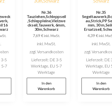
Nr.36
Nr.35
lzweck
Tauziehen,Schleppseil
Segeltauwerk,B
werk,
,Schleppleine,Vielzwe
au,Strick,PP Sei
l 16
ckseil,Tauwerk, 6mm,
mm, 30 m,Seil
warz
30m,Schwarz
Ersatzseil, Sch
7,69
€
4,39
€
MwSt.
inkl. MwSt.
inkl. MwS
.
inkl. MwSt.
inkl. MwSt.
osten
zzgl. Versandkosten
zzgl. Versandko
 3-5
Lieferzeit:
DE 3-5
Lieferzeit:
DE 
 5-7
Werktage, EU 5-7
Werktage, EU 
e
Werktage
Werktage
In den
In den
b
Warenkorb
Warenkorb