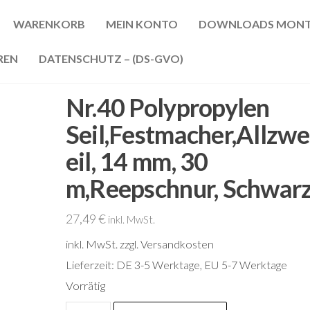
WARENKORB
MEIN KONTO
DOWNLOADS MONT
REN
DATENSCHUTZ – (DS-GVO)
Nr.40 Polypropylen
Seil,Festmacher,Allzw
eil, 14 mm, 30
m,Reepschnur, Schwar
27,49
€
inkl. MwSt.
inkl. MwSt.
zzgl. Versandkosten
Lieferzeit:
DE 3-5 Werktage, EU 5-7 Werktage
Vorrätig