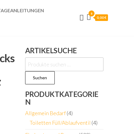
AGEANLEITUNGEN
0
0,00 €
ARTIKELSUCHE
ecks
Suchen
nach:
z
Suchen
PRODUKTKATEGORIE
N
Allgemein Bedarf
(4)
Toiletten Füll/Ablaufventil
(4)