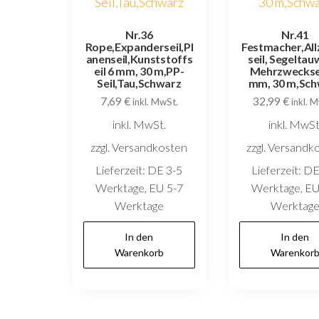
Nr.36
Nr.41
Rope,Expanderseil,Pl
Festmacher,Al
anenseil,Kunststoffs
seil, Segeltau
eil 6 mm, 30 m,PP-
Mehrzwecksei
Seil,Tau,Schwarz
mm, 30 m,Sch
7,69
€
32,99
€
inkl. MwSt.
inkl. 
inkl. MwSt.
inkl. MwSt
zzgl. Versandkosten
zzgl. Versandk
Lieferzeit:
DE 3-5
Lieferzeit:
DE
Werktage, EU 5-7
Werktage, EU
Werktage
Werktag
In den
In den
Warenkorb
Warenkor