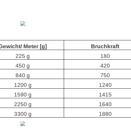
Gewicht/ Meter [g]
Bruchkraft
225 g
180
450 g
420
840 g
750
1200 g
1240
1590 g
1415
2250 g
1640
3300 g
1880