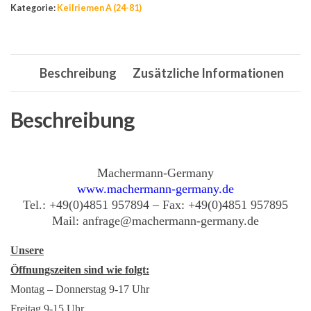
Kategorie:
Keilriemen A (24-81)
13
x
1100
Beschreibung
Zusätzliche Informationen
Li
,
13
Beschreibung
x
1130
Lw
Machermann-Germany
www.machermann-germany.de
Menge
Tel.: +49(0)4851 957894 – Fax: +49(0)4851 957895
Mail: anfrage@machermann-germany.de
Unsere
Öffnungszeiten sind wie folgt:
Montag – Donnerstag 9-17 Uhr
Freitag 9-15 Uhr