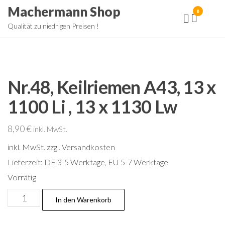
Zum
Machermann Shop
0
Inhalt
Qualität zu niedrigen Preisen !
springen
Nr.48, Keilriemen A43, 13 x
1100 Li , 13 x 1130 Lw
8,90
€
inkl. MwSt.
inkl. MwSt.
zzgl. Versandkosten
Lieferzeit:
DE 3-5 Werktage, EU 5-7 Werktage
Vorrätig
Nr.48,
In den Warenkorb
Keilriemen
A43,