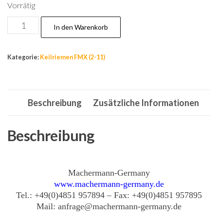
Vorrätig
Nr.6
In den Warenkorb
Antriebsriemen,Zahnriemen,Riemene,Rieme
8
Kategorie:
Keilriemen FMX (2-11)
x
710
mm
Beschreibung
Zusätzliche Informationen
Keilriemen
DIN
2215
Beschreibung
Menge
Machermann-Germany
www.machermann-germany.de
Tel.: +49(0)4851 957894 – Fax: +49(0)4851 957895
Mail: anfrage@machermann-germany.de