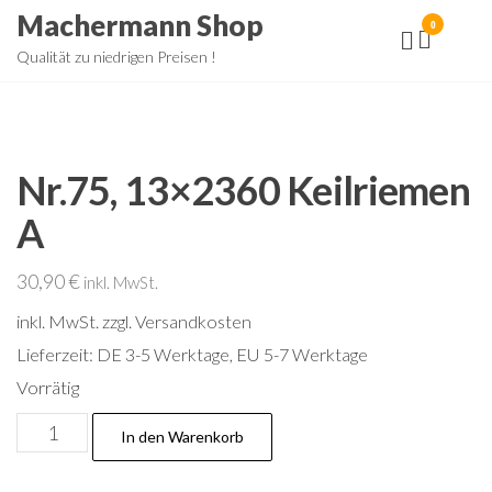
Zum
Machermann Shop
0
Inhalt
Qualität zu niedrigen Preisen !
springen
Nr.75, 13×2360 Keilriemen
A
30,90
€
inkl. MwSt.
inkl. MwSt.
zzgl. Versandkosten
Lieferzeit:
DE 3-5 Werktage, EU 5-7 Werktage
Vorrätig
Nr.75,
In den Warenkorb
13x2360
Keilriemen