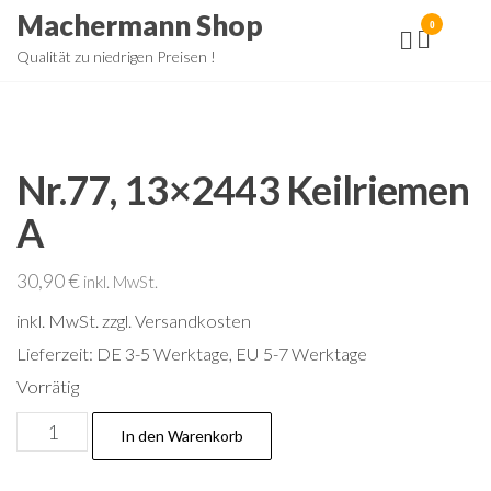
Zum
Machermann Shop
0
Inhalt
Qualität zu niedrigen Preisen !
springen
Nr.77, 13×2443 Keilriemen
A
30,90
€
inkl. MwSt.
inkl. MwSt.
zzgl. Versandkosten
Lieferzeit:
DE 3-5 Werktage, EU 5-7 Werktage
Vorrätig
Nr.77,
In den Warenkorb
13x2443
Keilriemen