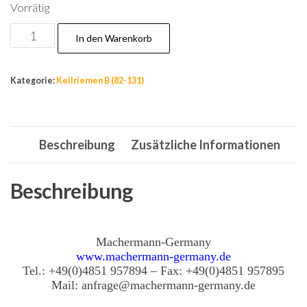
Vorrätig
Nr.87,
In den Warenkorb
DIN
2215,Keilriemen
Kategorie:
Keilriemen B (82-131)
17
x
1000,
Beschreibung
Zusätzliche Informationen
B39,
Ld:
1040mm,
Beschreibung
La:
1069mm;
Machermann-Germany
Li:
www.machermann-germany.de
1000mm
Tel.: +49(0)4851 957894 – Fax: +49(0)4851 957895
Menge
Mail: anfrage@machermann-germany.de