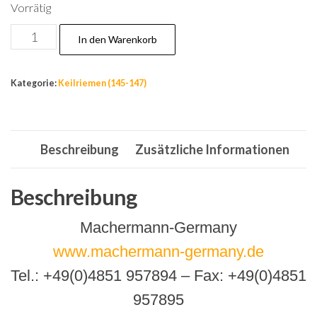
Vorrätig
Nr143:
In den Warenkorb
Keilriemen
B1092
Kategorie:
Keilriemen (145-147)
fürGartenhäcksler
FYS-
13,
Beschreibung
Zusätzliche Informationen
für
13
PS
Beschreibung
Motor,B1092La,1032Li
Machermann-Germany
Menge
www.machermann-germany.de
Tel.: +49(0)4851 957894 – Fax: +49(0)4851
957895