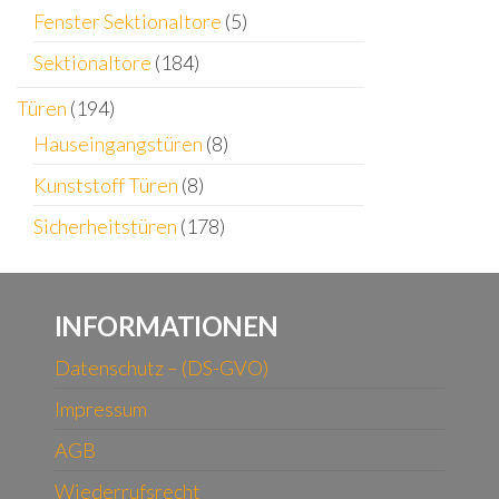
Fenster Sektionaltore
(5)
Sektionaltore
(184)
Türen
(194)
Hauseingangstüren
(8)
Kunststoff Türen
(8)
Sicherheitstüren
(178)
INFORMATIONEN
Datenschutz – (DS-GVO)
Impressum
AGB
Wiederrufsrecht