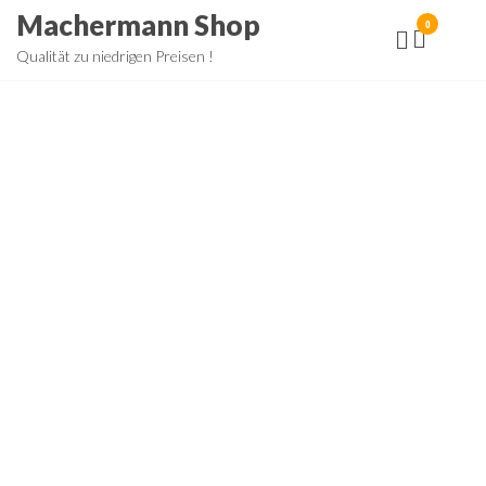
Zum
Machermann Shop
0
Inhalt
Qualität zu niedrigen Preisen !
springen