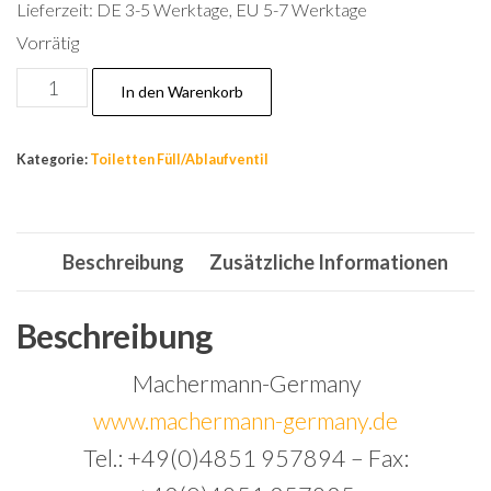
Lieferzeit:
DE 3-5 Werktage, EU 5-7 Werktage
Vorrätig
Spülkasten
In den Warenkorb
Ablaufventil+Füllventil,Druckknopf,Spülkasten
Ventile,Wc
Kategorie:
Toiletten Füll/Ablaufventil
Zubehör.
Menge
Beschreibung
Zusätzliche Informationen
Beschreibung
Machermann-Germany
www.machermann-germany.de
Tel.: +49(0)4851 957894 – Fax: