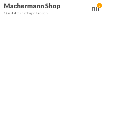
Zum
Machermann Shop
0
Inhalt
Qualität zu niedrigen Preisen !
springen