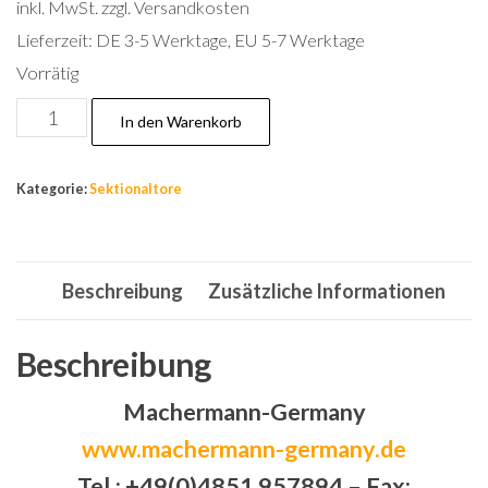
inkl. MwSt.
zzgl. Versandkosten
Lieferzeit:
DE 3-5 Werktage, EU 5-7 Werktage
Vorrätig
Tore,Garagentor,Sektionaltor
In den Warenkorb
Garagentore
Tor
Kategorie:
Sektionaltore
3040
X
2610
Beschreibung
Zusätzliche Informationen
mm
braun
liniert
Beschreibung
Sicke!
Machermann-Germany
Menge
www.machermann-germany.de
Tel.: +49(0)4851 957894 – Fax: