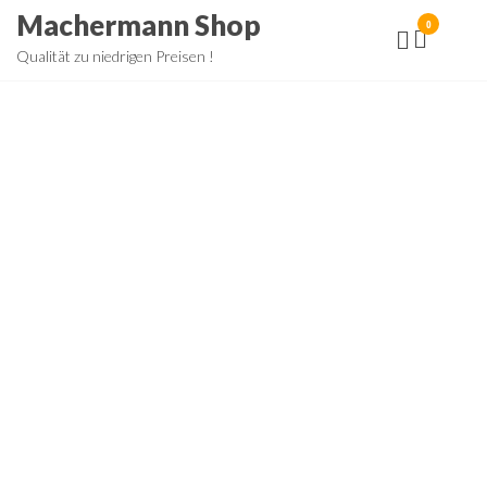
Zum
Machermann Shop
0
Inhalt
Qualität zu niedrigen Preisen !
springen