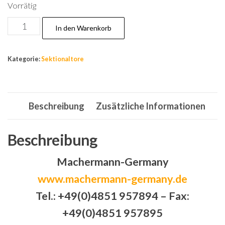
Vorrätig
Tore,Garagentor,Sektionaltor,Garagentore
In den Warenkorb
Tor
3040
Kategorie:
Sektionaltore
X
3040
mm
Beschreibung
Zusätzliche Informationen
braun
liniert
Sicke!
Beschreibung
Menge
Machermann-Germany
www.machermann-germany.de
Tel.: +49(0)4851 957894 – Fax:
+49(0)4851 957895