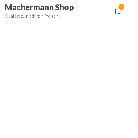
Zum
Machermann Shop
0
Inhalt
Qualität zu niedrigen Preisen !
springen