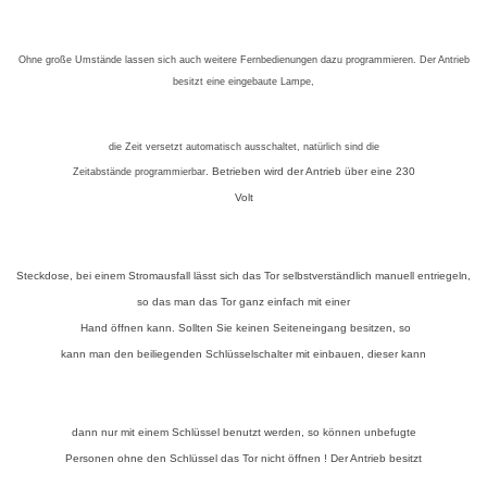
Ohne große Umstände lassen sich auch weitere Fernbedienungen dazu programmieren. Der Antrieb
besitzt eine eingebaute Lampe,
die
Zeit versetzt
automatisch ausschaltet, natürlich sind die
Zeitabstände
programmierbar
. Betrieben wird der Antrieb über eine 230
Volt
Steckdose, bei einem Stromausfall lässt sich das Tor selbstverständlich manuell entriegeln,
so das man das Tor ganz
einfach mit einer
Hand öffnen kann. Sollten Sie keinen Seiteneingang besitzen, so
kann man den beiliegenden Schlüsselschalter mit einbauen, dieser kann
dann nur mit einem Schlüssel benutzt werden, so können unbefugte
Personen ohne den Schlüssel das Tor nicht öffnen ! Der Antrieb besitzt