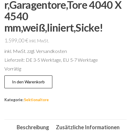
r,Garagentore,Tore 4040 X
4540
mm,weiß,liniert,Sicke!
1.599,00
€
inkl. MwSt.
inkl. MwSt.
zzgl. Versandkosten
Lieferzeit:
DE 3-5 Werktage, EU 5-7 Werktage
Vorrätig
Tor,Garagentor,Sektionaltor,Garagentore,Tore
In den Warenkorb
4040
X
Kategorie:
Sektionaltore
4540
mm,weiß,liniert,Sicke!
Menge
Beschreibung
Zusätzliche Informationen