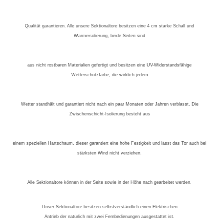
Qualität garantieren. Alle unsere Sektionaltore besitzen eine 4 cm starke Schall und
Wärmeisolierung, beide Seiten sind
aus nicht rostbaren Materialien gefertigt und besitzen eine
UV-Widerstandsfähige
Wetterschutzfarbe, die wirklich jedem
Wetter standhält und garantiert nicht nach ein paar Monaten oder Jahren verblasst. Die
Zwischenschicht-Isolierung besteht aus
einem speziellen Hartschaum, dieser garantiert eine hohe Festigkeit und lässt das Tor auch bei
stärksten Wind nicht verziehen.
Alle Sektionaltore können in der Seite sowie in der Höhe
nach gearbeitet
werden.
Unser Sektionaltore besitzen selbstverständlich einen Elektrischen
Antrieb der natürlich mit zwei Fernbedienungen ausgestattet ist.