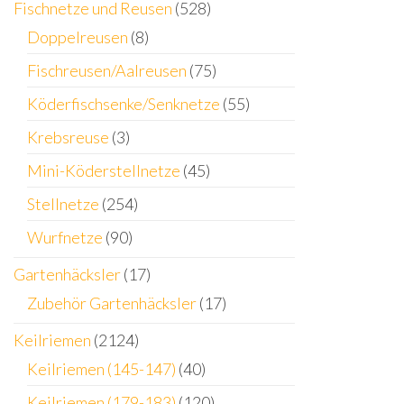
Fischnetze und Reusen
(528)
Doppelreusen
(8)
Fischreusen/Aalreusen
(75)
Köderfischsenke/Senknetze
(55)
Krebsreuse
(3)
Mini-Köderstellnetze
(45)
Stellnetze
(254)
Wurfnetze
(90)
Gartenhäcksler
(17)
Zubehör Gartenhäcksler
(17)
Keilriemen
(2124)
Keilriemen (145-147)
(40)
Keilriemen (179-183)
(120)