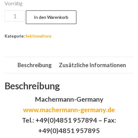
Vorrätig
Tor,Garagentor,Sektionaltor,Garagentore,Tore,3040
In den Warenkorb
X
2165mm,braun,box,Kassette.
Kategorie:
Sektionaltore
Menge
Beschreibung
Zusätzliche Informationen
Beschreibung
Machermann-Germany
www.machermann-germany.de
Tel.: +49(0)4851 957894 – Fax:
+49(0)4851 957895