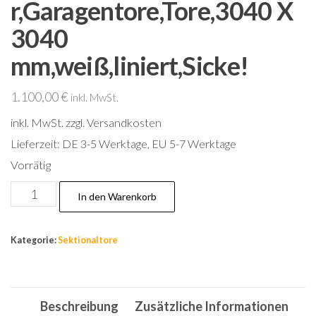
r,Garagentore,Tore,3040 X
3040
mm,weiß,liniert,Sicke!
1.100,00
€
inkl. MwSt.
inkl. MwSt.
zzgl. Versandkosten
Lieferzeit:
DE 3-5 Werktage, EU 5-7 Werktage
Vorrätig
Tor,Garagentor,Sektionaltor,Garagentore,Tore,3040
In den Warenkorb
X
3040
Kategorie:
Sektionaltore
mm,weiß,liniert,Sicke!
Menge
Beschreibung
Zusätzliche Informationen