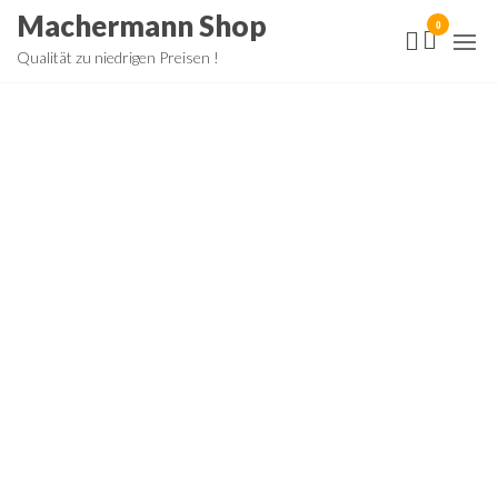
Zum
Machermann Shop
0
Inhalt
Qualität zu niedrigen Preisen !
springen