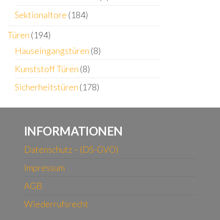
Sektionaltore
(184)
Türen
(194)
Hauseingangstüren
(8)
Kunststoff Türen
(8)
Sicherheitstüren
(178)
INFORMATIONEN
Datenschutz – (DS-GVO)
Impressum
AGB
Wiederrufsrecht