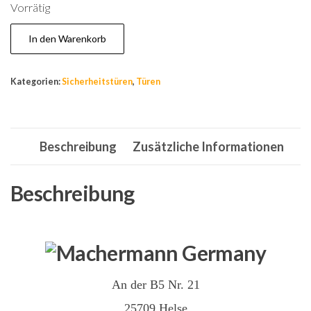
Vorrätig
Tür,
In den Warenkorb
Wohnungstür,Sicherheitstür,Stahltür,
Haustür,
Kategorien:
Sicherheitstüren
,
Türen
Weiß
Innen
Links
Beschreibung
Zusätzliche Informationen
1200x2050mm
Menge
Beschreibung
An der B5 Nr. 21
25709 Helse