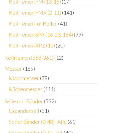
Keilriemen FM (13-15)
(17)
Keilriemen FMX (2-11)
(141)
Keilriemen für Roller
(41)
Keilriemen SPA (16-23, 184)
(99)
Keilriemen XPZ (12)
(20)
Keilriemen (358-361)
(12)
Messer
(189)
Klappmesser
(78)
Küchenmesser
(111)
Seile und Bänder
(532)
Expanderseil
(31)
Seile/ Bänder (0-48) -Alle
(61)
Seile/ Bänder (0-6) -Rot
(40)