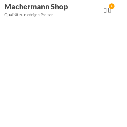
Zum
Machermann Shop
0
Inhalt
Qualität zu niedrigen Preisen !
springen