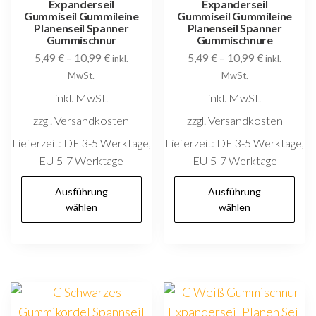
Expanderseil
Expanderseil
Produktseite
g
Gummiseil Gummileine
Gummiseil Gummileine
gewählt
Planenseil Spanner
Planenseil Spanner
w
Gummischnur
Gummischnure
werden
5,49
€
–
10,99
€
5,49
€
–
10,99
€
inkl.
inkl.
MwSt.
MwSt.
inkl. MwSt.
inkl. MwSt.
zzgl. Versandkosten
zzgl. Versandkosten
Lieferzeit:
DE 3-5 Werktage,
Lieferzeit:
DE 3-5 Werktage,
EU 5-7 Werktage
EU 5-7 Werktage
Dieses
D
Ausführung
Ausführung
Produkt
P
wählen
wählen
weist
w
mehrere
m
Varianten
V
auf.
au
Die
D