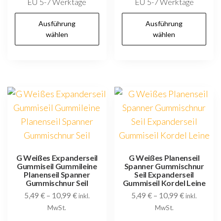
EU 5-7 Werktage
EU 5-7 Werktage
Dieses
D
Ausführung
Ausführung
Produkt
P
wählen
wählen
weist
w
mehrere
m
Varianten
V
auf.
au
Die
D
Optionen
O
können
k
auf
au
der
d
G Weißes Expanderseil
G Weißes Planenseil
Gummiseil Gummileine
Spanner Gummischnur
Produktseite
P
Planenseil Spanner
Seil Expanderseil
gewählt
g
Gummischnur Seil
Gummiseil Kordel Leine
5,49
€
–
10,99
€
5,49
€
–
10,99
€
werden
w
inkl.
inkl.
MwSt.
MwSt.