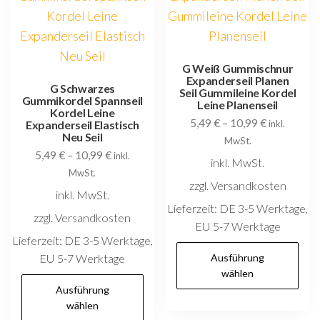
Optionen
O
können
k
auf
au
der
d
G Weiß Gummischnur
Expanderseil Planen
Produktseite
P
G Schwarzes
Seil Gummileine Kordel
Gummikordel Spannseil
gewählt
g
Leine Planenseil
Kordel Leine
5,49
€
–
10,99
€
werden
w
Expanderseil Elastisch
inkl.
Neu Seil
MwSt.
5,49
€
–
10,99
€
inkl.
inkl. MwSt.
MwSt.
zzgl. Versandkosten
inkl. MwSt.
Lieferzeit:
DE 3-5 Werktage,
zzgl. Versandkosten
EU 5-7 Werktage
Lieferzeit:
DE 3-5 Werktage,
D
EU 5-7 Werktage
Ausführung
P
wählen
Dieses
w
Ausführung
Produkt
wählen
m