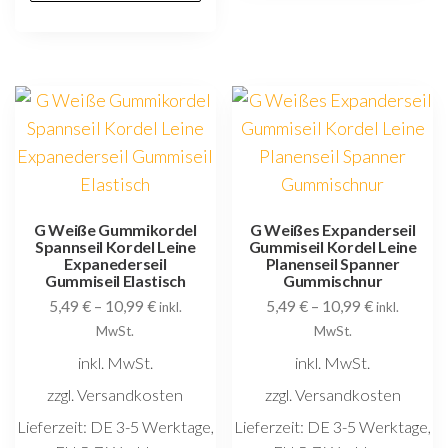
weist
V
mehrere
au
Varianten
D
auf.
O
Die
k
Optionen
au
können
d
auf
P
der
G Weiße Gummikordel
G Weißes Expanderseil
g
Spannseil Kordel Leine
Gummiseil Kordel Leine
Produktseite
w
Expanederseil
Planenseil Spanner
gewählt
Gummiseil Elastisch
Gummischnur
5,49
€
–
10,99
€
5,49
€
–
10,99
€
werden
inkl.
inkl.
MwSt.
MwSt.
inkl. MwSt.
inkl. MwSt.
zzgl. Versandkosten
zzgl. Versandkosten
Lieferzeit:
DE 3-5 Werktage,
Lieferzeit:
DE 3-5 Werktage,