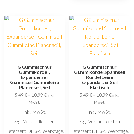
Varianten
V
auf.
au
Die
D
Optionen
O
können
k
auf
au
der
d
Produktseite
P
G Gummischnur
G Gummischnur
gewählt
Gummikordel ,
Gummikordel Spannseil
g
werden
Expanderseil
Kordel Leine
w
Gummiseil Gummileine
Expanderseil Seil
Planenseil, Seil
Elastisch
5,49
€
–
10,99
€
5,49
€
–
10,99
€
inkl.
inkl.
MwSt.
MwSt.
inkl. MwSt.
inkl. MwSt.
zzgl. Versandkosten
zzgl. Versandkosten
Lieferzeit:
DE 3-5 Werktage,
Lieferzeit:
DE 3-5 Werktage,