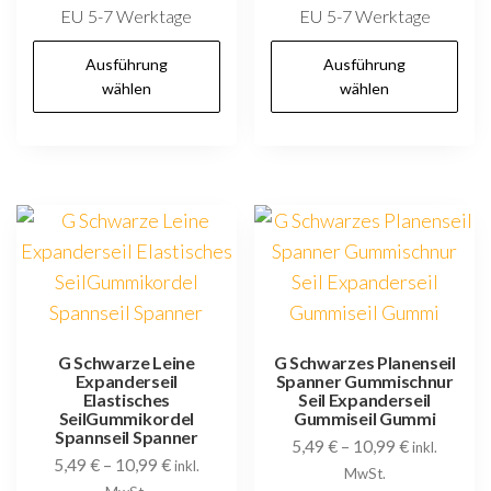
EU 5-7 Werktage
EU 5-7 Werktage
Dieses
D
Ausführung
Ausführung
Produkt
P
wählen
wählen
weist
w
mehrere
m
Varianten
V
auf.
au
Die
D
Optionen
O
können
k
auf
au
der
d
G Schwarze Leine
G Schwarzes Planenseil
Expanderseil
Spanner Gummischnur
Produktseite
P
Elastisches
Seil Expanderseil
gewählt
g
SeilGummikordel
Gummiseil Gummi
Spannseil Spanner
5,49
€
–
10,99
€
werden
w
inkl.
5,49
€
–
10,99
€
inkl.
MwSt.