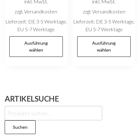
inkl. MwSt.
inkl. MwSt.
zzgl. Versandkosten
zzgl. Versandkosten
Lieferzeit:
DE 3-5 Werktage,
Lieferzeit:
DE 3-5 Werktage,
EU 5-7 Werktage
EU 5-7 Werktage
Dieses
D
Ausführung
Ausführung
Produkt
P
wählen
wählen
weist
w
mehrere
m
Varianten
V
auf.
au
Die
D
ARTIKELSUCHE
Optionen
O
können
k
Suchen
auf
au
nach:
der
d
Suchen
Produktseite
P