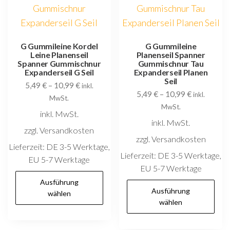
au
können
d
auf
P
der
G Gummileine Kordel
G Gummileine
g
Leine Planenseil
Planenseil Spanner
Produktseite
w
Spanner Gummischnur
Gummischnur Tau
gewählt
Expanderseil G Seil
Expanderseil Planen
Seil
5,49
€
–
10,99
€
werden
inkl.
5,49
€
–
10,99
€
inkl.
MwSt.
MwSt.
inkl. MwSt.
inkl. MwSt.
zzgl. Versandkosten
zzgl. Versandkosten
Lieferzeit:
DE 3-5 Werktage,
Lieferzeit:
DE 3-5 Werktage,
EU 5-7 Werktage
EU 5-7 Werktage
Dieses
Ausführung
D
Produkt
Ausführung
wählen
P
wählen
weist
w
mehrere
m