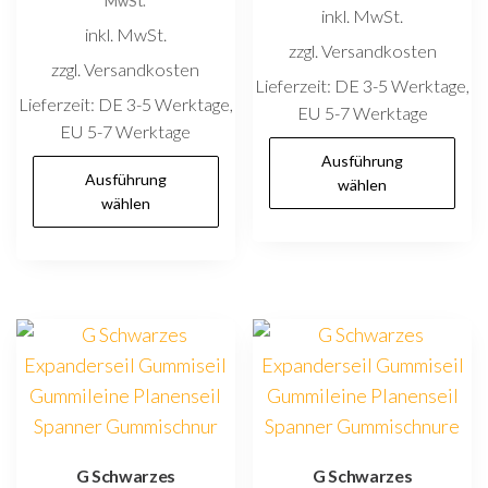
MwSt.
inkl. MwSt.
inkl. MwSt.
zzgl. Versandkosten
zzgl. Versandkosten
Lieferzeit:
DE 3-5 Werktage,
Lieferzeit:
DE 3-5 Werktage,
EU 5-7 Werktage
EU 5-7 Werktage
D
Ausführung
Dieses
P
Ausführung
wählen
Produkt
wählen
w
weist
m
mehrere
V
Varianten
au
auf.
D
Die
O
Optionen
k
können
au
auf
d
der
G Schwarzes
G Schwarzes
P