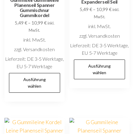
Expanderseil Seil
Planenseil Spanner
5,49
€
–
10,99
€
Gummischnur
inkl.
Gummikordel
MwSt.
5,49
€
–
10,99
€
inkl.
inkl. MwSt.
MwSt.
zzgl. Versandkosten
inkl. MwSt.
Lieferzeit:
DE 3-5 Werktage,
zzgl. Versandkosten
EU 5-7 Werktage
Lieferzeit:
DE 3-5 Werktage,
D
EU 5-7 Werktage
Ausführung
P
wählen
Dieses
w
Ausführung
Produkt
wählen
m
weist
V
mehrere
au
Varianten
D
auf.
O
Die
k
Optionen