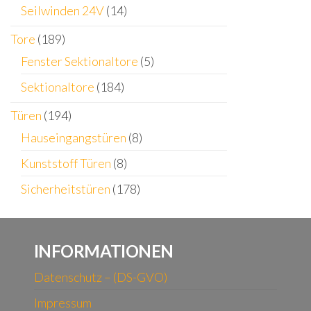
Seilwinden 24V
(14)
Tore
(189)
Fenster Sektionaltore
(5)
Sektionaltore
(184)
Türen
(194)
Hauseingangstüren
(8)
Kunststoff Türen
(8)
Sicherheitstüren
(178)
INFORMATIONEN
Datenschutz – (DS-GVO)
Impressum