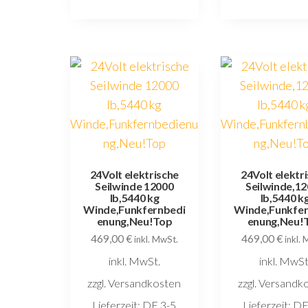
24Volt elektrische
24Volt elektr
Seilwinde 12000
Seilwinde,1
lb,5440 kg
lb,5440 k
Winde,Funkfernbedi
Winde,Funkfer
enung,Neu!Top
enung,Neu!
469,00
€
469,00
€
inkl. MwSt.
inkl.
inkl. MwSt.
inkl. MwSt
zzgl. Versandkosten
zzgl. Versandk
Lieferzeit:
DE 3-5
Lieferzeit:
DE