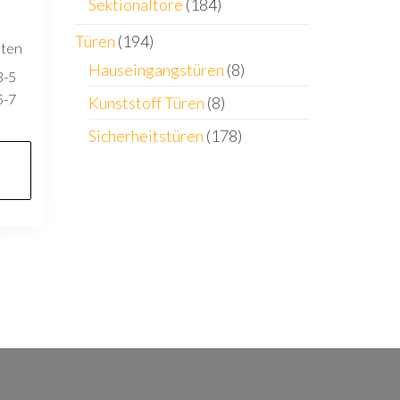
Sektionaltore
(184)
Türen
(194)
sten
Hauseingangstüren
(8)
3-5
5-7
Kunststoff Türen
(8)
Sicherheitstüren
(178)