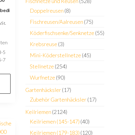
Fischnetze und Reusen
(528)
nbedi
Doppelreusen
(8)
Fischreusen/Aalreusen
(75)
wSt.
Köderfischsenke/Senknetze
(55)
sten
Krebsreuse
(3)
3-5
Mini-Köderstellnetze
(45)
5-7
Stellnetze
(254)
Wurfnetze
(90)
Gartenhäcksler
(17)
Zubehör Gartenhäcksler
(17)
Keilriemen
(2124)
Keilriemen (145-147)
(40)
Keilriemen (179-183)
(120)