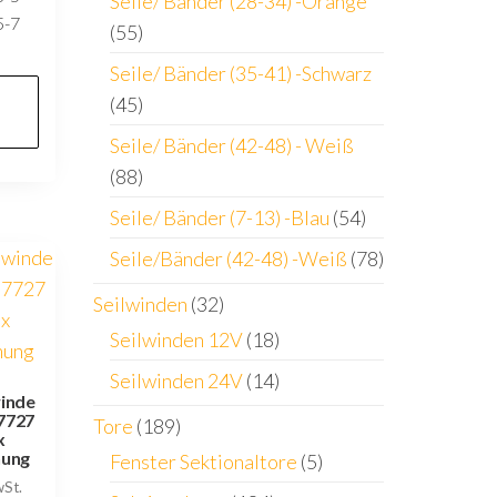
Seile/ Bänder (28-34) -Orange
5-7
(55)
Seile/ Bänder (35-41) -Schwarz
(45)
Seile/ Bänder (42-48) - Weiß
(88)
Seile/ Bänder (7-13) -Blau
(54)
Seile/Bänder (42-48) -Weiß
(78)
Seilwinden
(32)
Seilwinden 12V
(18)
Seilwinden 24V
(14)
winde
,7727
Tore
(189)
x
nung
Fenster Sektionaltore
(5)
wSt.