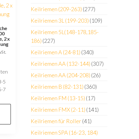
Keilriemen (209-263)
(277)
Keilriemen 3L (199-203)
(109)
sche
Keilriemen 5L(148-178,185-
00
, 2 x
186)
(227)
nung
Keilriemen A (24-81)
(340)
wSt.
Keilriemen AA (132-144)
(307)
sten
Keilriemen AA (204-208)
(26)
3-5
Keilriemen B (82-131)
(360)
5-7
Keilriemen FM (13-15)
(17)
Keilriemen FMX (2-11)
(141)
Keilriemen für Roller
(41)
Keilriemen SPA (16-23, 184)