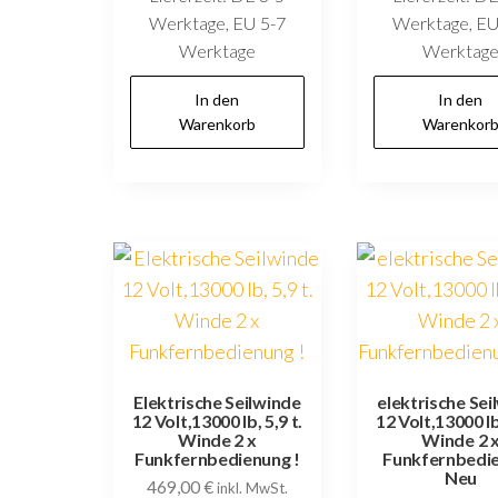
Werktage, EU 5-7
Werktage, EU
Werktage
Werktag
In den
In den
Warenkorb
Warenkor
Elektrische Seilwinde
elektrische Sei
12 Volt,13000 lb, 5,9 t.
12 Volt,13000 lb,
Winde 2 x
Winde 2 
Funkfernbedienung !
Funkfernbedi
Neu
469,00
€
inkl. MwSt.