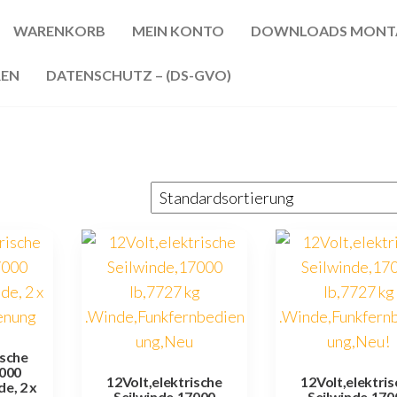
WARENKORB
MEIN KONTO
DOWNLOADS MONT
REN
DATENSCHUTZ – (DS-GVO)
ische
7000
12Volt,elektrische
12Volt,elektri
de, 2 x
Seilwinde,17000
Seilwinde,170