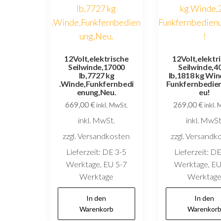
12Volt,elektrische
12Volt,elektr
Seilwinde,17000
Seilwinde,4
lb,7727 kg
lb,1818 kg Win
.Winde,Funkfernbedi
Funkfernbedie
enung,Neu.
eu!
669,00
€
269,00
€
inkl. MwSt.
inkl.
inkl. MwSt.
inkl. MwSt
zzgl. Versandkosten
zzgl. Versandk
Lieferzeit:
DE 3-5
Lieferzeit:
DE
Werktage, EU 5-7
Werktage, EU
Werktage
Werktag
In den
In den
Warenkorb
Warenkor