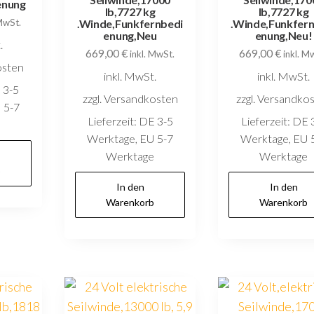
enung
lb,7727 kg
lb,7727 kg
 MwSt.
.Winde,Funkfernbedi
.Winde,Funkfer
enung,Neu
enung,Neu!
.
669,00
€
669,00
€
inkl. MwSt.
inkl. M
osten
inkl. MwSt.
inkl. MwSt.
 3-5
zzgl. Versandkosten
zzgl. Versandko
 5-7
Lieferzeit:
DE 3-5
Lieferzeit:
DE 
e
Werktage, EU 5-7
Werktage, EU 
Werktage
Werktage
b
In den
In den
Warenkorb
Warenkorb