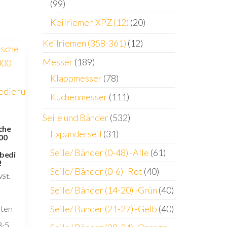
(99)
Keilriemen XPZ (12)
(20)
Keilriemen (358-361)
(12)
Messer
(189)
Klappmesser
(78)
Küchenmesser
(111)
Seile und Bänder
(532)
sche
Expanderseil
(31)
00
Seile/ Bänder (0-48) -Alle
(61)
bedi
!
Seile/ Bänder (0-6) -Rot
(40)
wSt.
Seile/ Bänder (14-20) -Grün
(40)
Seile/ Bänder (21-27) -Gelb
(40)
sten
3-5