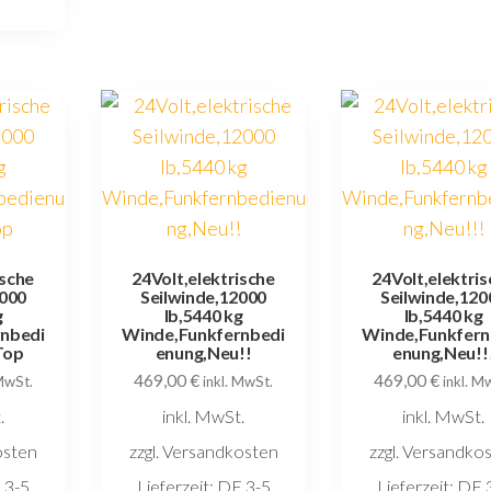
ische
24Volt,elektrische
24Volt,elektri
2000
Seilwinde,12000
Seilwinde,120
g
lb,5440 kg
lb,5440 kg
nbedi
Winde,Funkfernbedi
Winde,Funkfern
Top
enung,Neu!!
enung,Neu!!
469,00
€
469,00
€
 MwSt.
inkl. MwSt.
inkl. M
.
inkl. MwSt.
inkl. MwSt.
osten
zzgl. Versandkosten
zzgl. Versandko
 3-5
Lieferzeit:
DE 3-5
Lieferzeit:
DE 