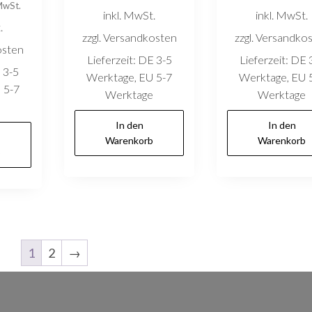
 MwSt.
inkl. MwSt.
inkl. MwSt.
.
zzgl. Versandkosten
zzgl. Versandko
osten
Lieferzeit:
DE 3-5
Lieferzeit:
DE 
 3-5
Werktage, EU 5-7
Werktage, EU 
 5-7
Werktage
Werktage
e
In den
In den
Warenkorb
Warenkorb
b
1
2
→