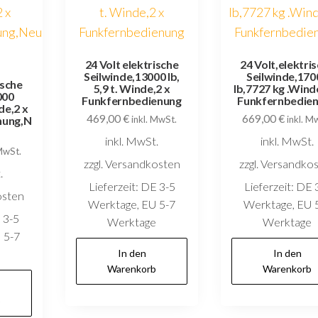
24 Volt elektrische
24 Volt,elektri
Seilwinde,13000 lb,
Seilwinde,170
ische
5,9 t. Winde,2 x
lb,7727 kg .Winde
000
Funkfernbedienung
Funkfernbedie
de,2 x
469,00
€
669,00
€
nung,N
inkl. MwSt.
inkl. M
inkl. MwSt.
inkl. MwSt.
 MwSt.
zzgl. Versandkosten
zzgl. Versandko
.
Lieferzeit:
DE 3-5
Lieferzeit:
DE 
osten
Werktage, EU 5-7
Werktage, EU 
 3-5
Werktage
Werktage
 5-7
e
In den
In den
Warenkorb
Warenkorb
b