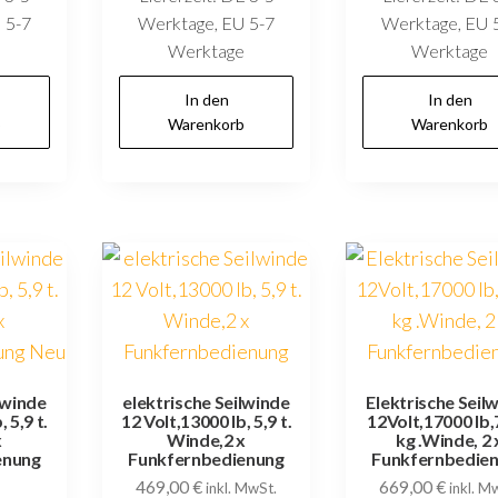
 5-7
Werktage, EU 5-7
Werktage, EU 
e
Werktage
Werktage
In den
In den
b
Warenkorb
Warenkorb
lwinde
elektrische Seilwinde
Elektrische Seil
 5,9 t.
12 Volt,13000 lb, 5,9 t.
12Volt,17000 lb
x
Winde,2 x
kg .Winde, 2 
enung
Funkfernbedienung
Funkfernbedie
469,00
€
669,00
€
inkl. MwSt.
inkl. M