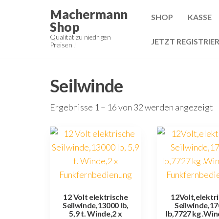
Zum
Machermann
SHOP
KASSE
Inhalt
Shop
springen
Qualität zu niedrigen
JETZT REGISTRIE
Preisen !
Seilwinde
Ergebnisse 1 – 16 von 32 werden angezeigt
12 Volt elektrische
12Volt,elektr
Seilwinde,13000 lb,
Seilwinde,1
5,9 t. Winde,2 x
lb,7727 kg .Win