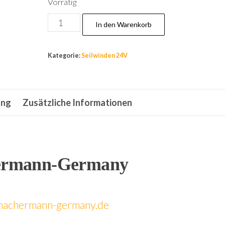
Vorrätig
24Volt,elektrische
In den Warenkorb
Seilwinde,12000
lb,5440
Kategorie:
Seilwinden 24V
kg
Winde,Funkfernbedienung,Neu!!
Menge
ung
Zusätzliche Informationen
rmann-Germany
achermann-germany.de