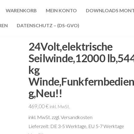
WARENKORB
MEIN KONTO
DOWNLOADS MONT
REN
DATENSCHUTZ – (DS-GVO)
24Volt,elektrische
Seilwinde,12000 lb,54
kg
Winde,Funkfernbedie
g,Neu!!
469,00
€
inkl. MwSt.
inkl. MwSt.
zzgl. Versandkosten
Lieferzeit:
DE 3-5 Werktage, EU 5-7 Werktage