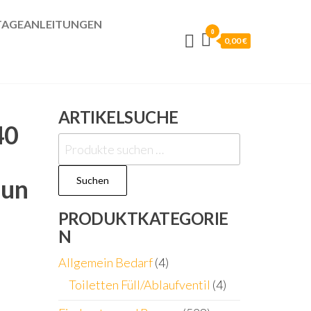
AGEANLEITUNGEN
0
0,00 €
ARTIKELSUCHE
40
Suchen
nach:
nun
Suchen
PRODUKTKATEGORIE
N
Allgemein Bedarf
(4)
Toiletten Füll/Ablaufventil
(4)