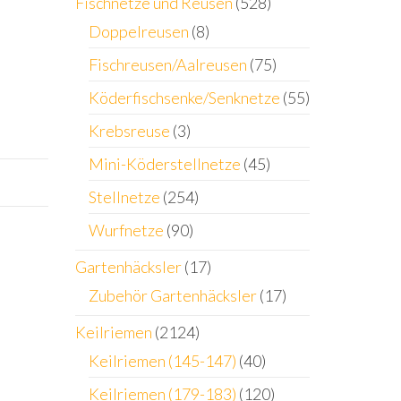
Fischnetze und Reusen
(528)
Doppelreusen
(8)
Fischreusen/Aalreusen
(75)
Köderfischsenke/Senknetze
(55)
Krebsreuse
(3)
Mini-Köderstellnetze
(45)
Stellnetze
(254)
Wurfnetze
(90)
Gartenhäcksler
(17)
Zubehör Gartenhäcksler
(17)
Keilriemen
(2124)
Keilriemen (145-147)
(40)
Keilriemen (179-183)
(120)