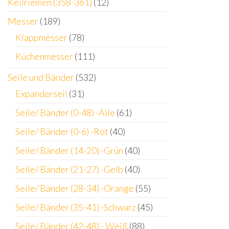
Keilriemen (358-361)
(12)
Messer
(189)
Klappmesser
(78)
Küchenmesser
(111)
Seile und Bänder
(532)
Expanderseil
(31)
Seile/ Bänder (0-48) -Alle
(61)
Seile/ Bänder (0-6) -Rot
(40)
Seile/ Bänder (14-20) -Grün
(40)
Seile/ Bänder (21-27) -Gelb
(40)
Seile/ Bänder (28-34) -Orange
(55)
Seile/ Bänder (35-41) -Schwarz
(45)
Seile/ Bänder (42-48) - Weiß
(88)