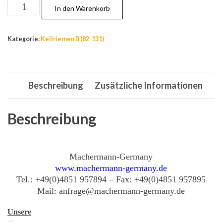
B
In den Warenkorb
46
Keilriemen
Kategorie:
Keilriemen B (82-131)
nach
DIN2215,
17
Beschreibung
Zusätzliche Informationen
x
1175
Li,
Beschreibung
La:
1244
Menge
Machermann-Germany
www.machermann-germany.de
Tel.: +49(0)4851 957894 – Fax: +49(0)4851 957895
Mail: anfrage@machermann-germany.de
Unsere