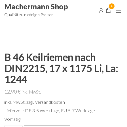
Zum
Machermann Shop
0
Inhalt
Qualität zu niedrigen Preisen !
springen
B 46 Keilriemen nach
DIN2215, 17 x 1175 Li, La:
1244
12,90
€
inkl. MwSt.
inkl. MwSt.
zzgl. Versandkosten
Lieferzeit:
DE 3-5 Werktage, EU 5-7 Werktage
Vorrätig