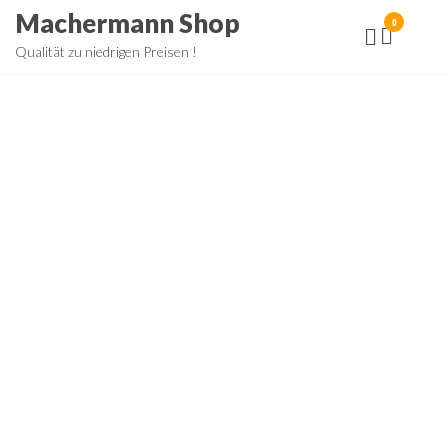
Zum
Machermann Shop
0
Inhalt
Qualität zu niedrigen Preisen !
springen