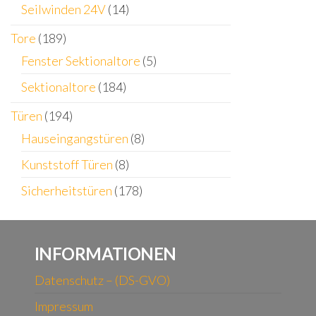
Seilwinden 24V
(14)
Tore
(189)
Fenster Sektionaltore
(5)
Sektionaltore
(184)
Türen
(194)
Hauseingangstüren
(8)
Kunststoff Türen
(8)
Sicherheitstüren
(178)
INFORMATIONEN
Datenschutz – (DS-GVO)
Impressum