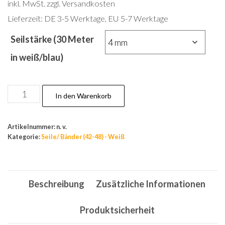
inkl. MwSt.
zzgl. Versandkosten
Lieferzeit:
DE 3-5 Werktage, EU 5-7 Werktage
Seilstärke (30 Meter
in weiß/blau)
Festmacher,
In den Warenkorb
Flechtleine
4-
Artikelnummer:
n. v.
16
Kategorie:
Seile/ Bänder (42-48) - Weiß
mm,30m,
Outdoor
Seil,
Beschreibung
Zusätzliche Informationen
Schnüre,
Polypropylen,Weiß
Produktsicherheit
Menge