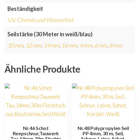
Beständigkeit
UV, Chemie und Wasserfest
Seilstärke (30 Meter in weiß/blau)
10 mm
,
12 mm
,
14 mm
,
16 mm
,
4 mm
,
6 mm
,
8 mm
Ähnliche Produkte
Nr.46 Schot
Nr.48 Polypropylen Seil
Reepschnur,Tauwerk
PP 4mm, 30 m, Seil,
Tau,14mm,30m,Flechts
Schnur, Leine, Schot,