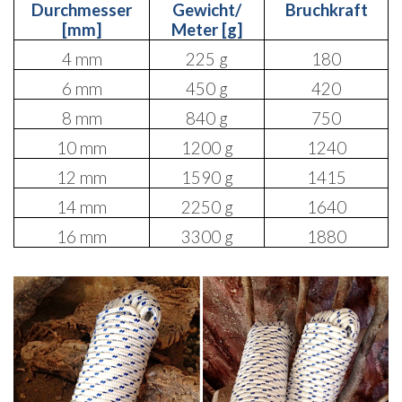
Durchmesser
Gewicht/
Bruchkraft
[mm]
Meter [g]
4 mm
225 g
180
6 mm
450 g
420
8 mm
840 g
750
10 mm
1200 g
1240
12 mm
1590 g
1415
14 mm
2250 g
1640
16 mm
3300 g
1880