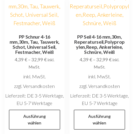
Die
k
Optionen
au
können
d
auf
P
der
PP Schnur 4-16
PP Seil 4-16 mm,30m,
g
mm,30m, Tau, Tauwerk,
Reperaturseil,Polyprop
Produktseite
w
Schot, Universal Seil,
ylen,Reep, Ankerleine,
gewählt
Festmacher, Weiß
Schnüre, Weiß
4,39
€
–
32,99
€
4,39
€
–
32,99
€
werden
inkl.
inkl.
MwSt.
MwSt.
inkl. MwSt.
inkl. MwSt.
zzgl. Versandkosten
zzgl. Versandkosten
Lieferzeit:
DE 3-5 Werktage,
Lieferzeit:
DE 3-5 Werktage,
EU 5-7 Werktage
EU 5-7 Werktage
Dieses
D
Ausführung
Ausführung
Produkt
P
wählen
wählen
weist
w