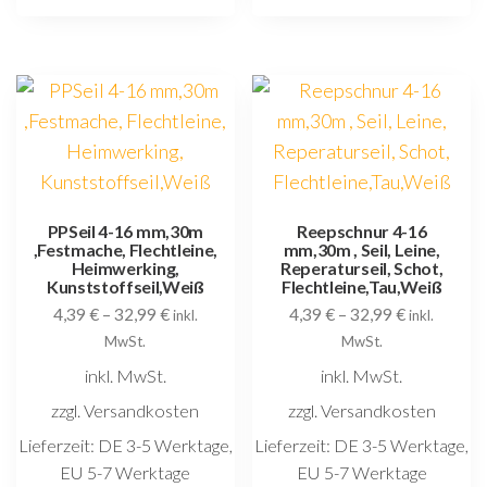
mehrere
m
Varianten
V
auf.
au
Die
D
Optionen
O
können
k
auf
au
der
d
PPSeil 4-16 mm,30m
Reepschnur 4-16
,Festmache, Flechtleine,
mm,30m , Seil, Leine,
Produktseite
P
Heimwerking,
Reperaturseil, Schot,
gewählt
g
Kunststoffseil,Weiß
Flechtleine,Tau,Weiß
4,39
€
–
32,99
€
4,39
€
–
32,99
€
werden
w
inkl.
inkl.
MwSt.
MwSt.
inkl. MwSt.
inkl. MwSt.
zzgl. Versandkosten
zzgl. Versandkosten
Lieferzeit:
DE 3-5 Werktage,
Lieferzeit:
DE 3-5 Werktage,
EU 5-7 Werktage
EU 5-7 Werktage