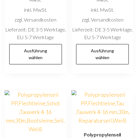
MwSt.
MwSt.
inkl. MwSt.
inkl. MwSt.
zzgl. Versandkosten
zzgl. Versandkosten
Lieferzeit:
DE 3-5 Werktage,
Lieferzeit:
DE 3-5 Werktage,
EU 5-7 Werktage
EU 5-7 Werktage
Dieses
D
Ausführung
Ausführung
Produkt
P
wählen
wählen
weist
w
mehrere
m
Varianten
V
auf.
au
Die
D
Optionen
O
können
k
auf
au
der
d
Polypropylenseil