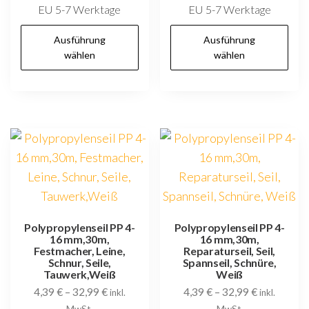
EU 5-7 Werktage
EU 5-7 Werktage
Dieses
D
Ausführung
Ausführung
Produkt
P
wählen
wählen
weist
w
mehrere
m
Varianten
V
auf.
au
Die
D
Optionen
O
können
k
auf
au
der
d
Polypropylenseil PP 4-
Polypropylenseil PP 4-
16 mm,30m,
16 mm,30m,
Produktseite
P
Festmacher, Leine,
Reparaturseil, Seil,
gewählt
g
Schnur, Seile,
Spannseil, Schnüre,
Tauwerk,Weiß
Weiß
werden
w
4,39
€
–
32,99
€
4,39
€
–
32,99
€
inkl.
inkl.