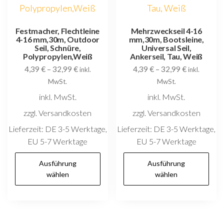
auf
au
der
d
Festmacher, Flechtleine
Mehrzweckseil 4-16
4-16 mm,30m, Outdoor
mm,30m, Bootsleine,
Produktseite
P
Seil, Schnüre,
Universal Seil,
gewählt
g
Polypropylen,Weiß
Ankerseil, Tau, Weiß
4,39
€
–
32,99
€
4,39
€
–
32,99
€
werden
w
inkl.
inkl.
MwSt.
MwSt.
inkl. MwSt.
inkl. MwSt.
zzgl. Versandkosten
zzgl. Versandkosten
Lieferzeit:
DE 3-5 Werktage,
Lieferzeit:
DE 3-5 Werktage,
EU 5-7 Werktage
EU 5-7 Werktage
Dieses
D
Ausführung
Ausführung
Produkt
P
wählen
wählen
weist
w
mehrere
m
Varianten
V