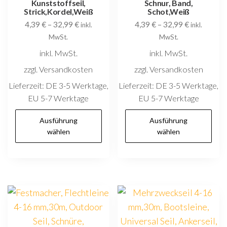
Kunststoffseil,
Schnur, Band,
Strick,Kordel,Weiß
Schot,Weiß
4,39
€
–
32,99
€
4,39
€
–
32,99
€
inkl.
inkl.
MwSt.
MwSt.
inkl. MwSt.
inkl. MwSt.
zzgl. Versandkosten
zzgl. Versandkosten
Lieferzeit:
DE 3-5 Werktage,
Lieferzeit:
DE 3-5 Werktage,
EU 5-7 Werktage
EU 5-7 Werktage
Dieses
D
Ausführung
Ausführung
Produkt
P
wählen
wählen
weist
w
mehrere
m
Varianten
V
auf.
au
Die
D
Optionen
O
können
k