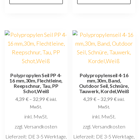
weist
w
mehrere
m
Varianten
V
auf.
au
Die
D
Optionen
O
können
k
auf
au
der
d
Polypropylen Seil PP 4-
Polypropylenseil 4-16
16 mm,30m, Flechtleine,
mm,30m, Band,
Produktseite
P
Reepschnur, Tau, PP
Outdoor Seil, Schnüre,
gewählt
g
Schot,Weiß
Tauwerk, Kordel,Weiß
4,39
€
–
32,99
€
4,39
€
–
32,99
€
werden
w
inkl.
inkl.
MwSt.
MwSt.
inkl. MwSt.
inkl. MwSt.
zzgl. Versandkosten
zzgl. Versandkosten
Lieferzeit:
DE 3-5 Werktage,
Lieferzeit:
DE 3-5 Werktage,