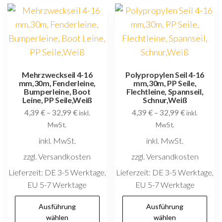
auf.
au
Die
D
Optionen
O
können
k
auf
au
der
d
Mehrzweckseil 4-16
Polypropylen Seil 4-16
mm,30m, Fenderleine,
mm,30m, PP Seile,
Produktseite
P
Bumperleine, Boot
Flechtleine, Spannseil,
gewählt
g
Leine, PP Seile,Weiß
Schnur,Weiß
4,39
€
–
32,99
€
4,39
€
–
32,99
€
werden
w
inkl.
inkl.
MwSt.
MwSt.
inkl. MwSt.
inkl. MwSt.
zzgl. Versandkosten
zzgl. Versandkosten
Lieferzeit:
DE 3-5 Werktage,
Lieferzeit:
DE 3-5 Werktage,
EU 5-7 Werktage
EU 5-7 Werktage
Dieses
D
Ausführung
Ausführung
Produkt
P
wählen
wählen