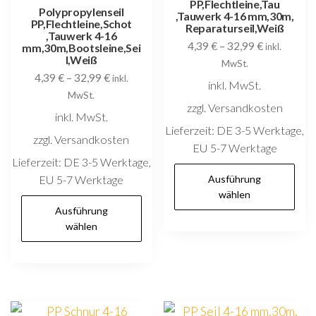
PP,Flechtleine,Tau
Produktseite
P
Polypropylenseil
,Tauwerk 4-16 mm,30m,
PP,Flechtleine,Schot
gewählt
g
Reparaturseil,Weiß
,Tauwerk 4-16
4,39
€
–
32,99
€
werden
w
mm,30m,Bootsleine,Sei
inkl.
l,Weiß
MwSt.
4,39
€
–
32,99
€
inkl.
inkl. MwSt.
MwSt.
zzgl. Versandkosten
inkl. MwSt.
Lieferzeit:
DE 3-5 Werktage,
zzgl. Versandkosten
EU 5-7 Werktage
Lieferzeit:
DE 3-5 Werktage,
D
EU 5-7 Werktage
Ausführung
P
wählen
Dieses
w
Ausführung
Produkt
wählen
m
weist
V
mehrere
au
Varianten
D
auf.
O