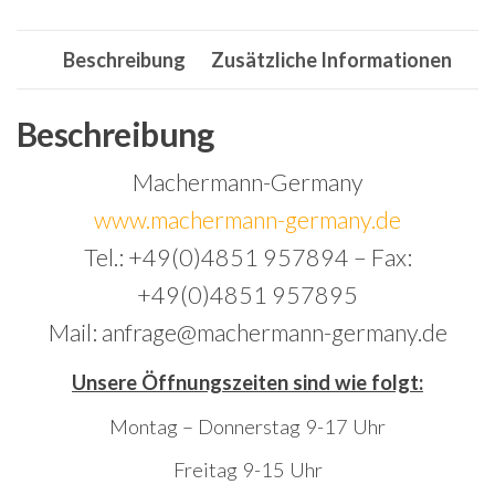
93,Li:
2362,
Beschreibung
Zusätzliche Informationen
La:
2441,Doppelkeilriemen,Mähwerk
Menge
Beschreibung
Machermann-Germany
www.machermann-germany.de
Tel.: +49(0)4851 957894 – Fax:
+49(0)4851 957895
Mail: anfrage@machermann-germany.de
Unsere Öffnungszeiten sind wie folgt:
Montag – Donnerstag 9-17 Uhr
Freitag 9-15 Uhr