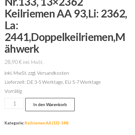
Nr.133, 13×2362
Keilriemen AA 93,Li: 2362,
La:
2441,Doppelkeilriemen,M
ähwerk
28,90
€
inkl. MwSt.
inkl. MwSt.
zzgl. Versandkosten
Lieferzeit:
DE 3-5 Werktage, EU 5-7 Werktage
Vorrätig
Nr.133,
In den Warenkorb
13x2362
Keilriemen
Kategorie:
Keilriemen AA (132-144)
AA