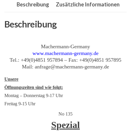
Beschreibung
Zusätzliche Informationen
Mähwerk,Murray
690
071
Beschreibung
,
Murray
7067
Machermann-Germany
www.machermann-germany.de
9502
Tel.: +49(0)4851 957894 – Fax: +49(0)4851 957895
Menge
Mail: anfrage@machermann-germany.de
Unsere
Öffnungszeiten sind wie folgt:
Montag – Donnerstag 9-17 Uhr
Freitag 9-15 Uhr
No 135
Spezial