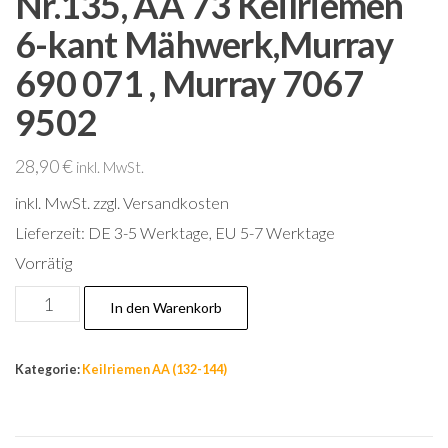
Nr.135, AA 73 Keilriemen
6-kant Mähwerk,Murray
690 071 , Murray 7067
9502
28,90
€
inkl. MwSt.
inkl. MwSt.
zzgl. Versandkosten
Lieferzeit:
DE 3-5 Werktage, EU 5-7 Werktage
Vorrätig
Nr.135,
In den Warenkorb
AA
73
Kategorie:
Keilriemen AA (132-144)
Keilriemen
6-
kant