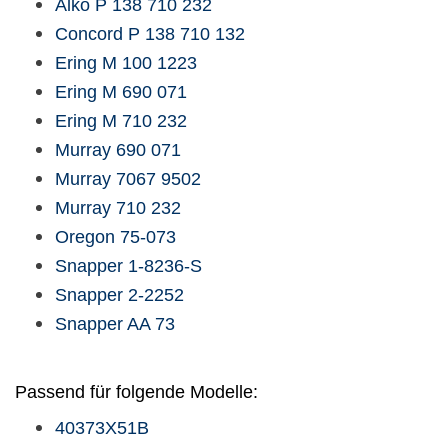
Alko
P 138 710 232
Concord
P 138 710 132
Ering
M 100 1223
Ering
M 690 071
Ering
M 710 232
Murray
690 071
Murray
7067 9502
Murray
710 232
Oregon
75-073
Snapper
1-8236-S
Snapper
2-2252
Snapper
AA 73
Passend für folgende Modelle:
40373X51B