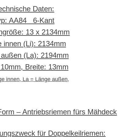
echnische Daten:
yp: AA84 6-Kant
ngröße: 13 x 2134mm
 innen (Li): 2134mm
 außen (La): 2194mm
 10mm, Breite: 13mm
ge innen, La = Länge außen,
Form – Antriebsriemen fürs Mähdeck
ungszweck für Doppelkeilriemen: