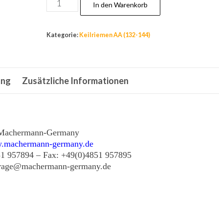
Nr.141,
In den Warenkorb
Keilriemen
AA84
Kategorie:
Keilriemen AA (132-144)
Doppelkeilriemen,
Rasenmäher,
Mähwerk,Schneefräse,
ung
Zusätzliche Informationen
Menge
Machermann-Germany
.machermann-germany.de
51 957894 – Fax: +49(0)4851 957895
frage@machermann-germany.de