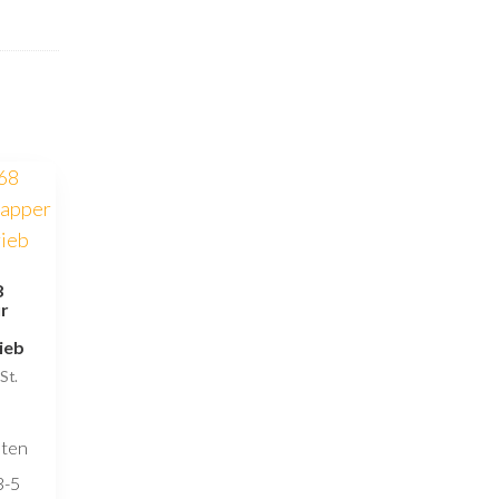
8
ür
ieb
St.
sten
3-5