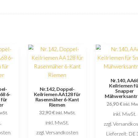
Nr.140, AA6
Keilriemen f
pel-
Nr.142, Doppel-
Snapper
68 6-
Keilriemen AA128 für
Mähwerksantr
 für
Rasenmäher 6-Kant
26,90
€
er
Riemen
inkl. Mw
32,90
€
MwSt.
inkl. MwSt.
inkl. MwSt.
.
inkl. MwSt.
zzgl. Versandko
osten
zzgl. Versandkosten
Lieferzeit:
DE 