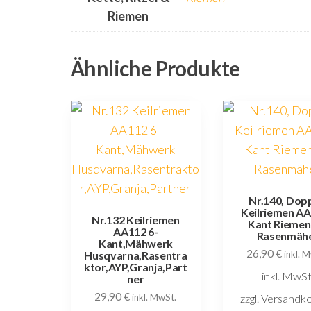
Riemen
Ähnliche Produkte
Nr.140, Dop
Keilriemen AA
Nr.132 Keilriemen
Kant Riemen
AA112 6-
Rasenmäh
Kant,Mähwerk
26,90
€
Husqvarna,Rasentra
inkl. 
ktor,AYP,Granja,Part
inkl. MwSt
ner
29,90
€
zzgl. Versandk
inkl. MwSt.