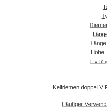
T
T
Rieme
Länge
Länge
Höhe:
Li = Län
Keilriemen doppel V-
Häufiger Verwend