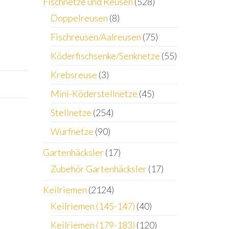
Fischnetze und Reusen
(528)
Doppelreusen
(8)
Fischreusen/Aalreusen
(75)
Köderfischsenke/Senknetze
(55)
Krebsreuse
(3)
Mini-Köderstellnetze
(45)
Stellnetze
(254)
Wurfnetze
(90)
Gartenhäcksler
(17)
Zubehör Gartenhäcksler
(17)
Keilriemen
(2124)
Keilriemen (145-147)
(40)
Keilriemen (179-183)
(120)