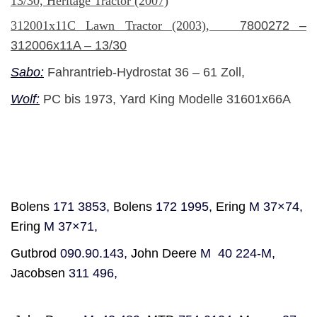
13/30, Heritage Tractor (2007)
312001x11C Lawn Tractor (2003),
7800272 –
312006x11A – 13/30
Sabo:
Fahrantrieb-Hydrostat 36 – 61 Zoll,
Wolf:
PC bis 1973,
Yard King Modelle 31601x66A
Bolens
171 3853,
Bolens
172 1995,
Ering
M 37×74,
Ering
M 37×71,
Gutbrod
090.90.143,
John Deere
M 40 224-M,
Jacobsen
311 496,