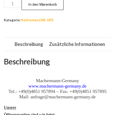
Nr.146,
In den Warenkorb
12,7
x
Kategorie:
Keilriemen (145-147)
1398
mm
Keilriemen
Beschreibung
Zusätzliche Informationen
31621x70G
Lawn
Tractor
Beschreibung
(1996)
Menge
Machermann-Germany
www.machermann-germany.de
Tel.: +49(0)4851 957894 – Fax: +49(0)4851 957895
Mail: anfrage@machermann-germany.de
Unsere
Öffnungszeiten sind wie folgt: