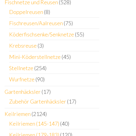
Fischnetze und Reusen
(528)
Doppelreusen
(8)
Fischreusen/Aalreusen
(75)
Köderfischsenke/Senknetze
(55)
Krebsreuse
(3)
Mini-Köderstellnetze
(45)
Stellnetze
(254)
Wurfnetze
(90)
Gartenhäcksler
(17)
Zubehör Gartenhäcksler
(17)
Keilriemen
(2124)
Keilriemen (145-147)
(40)
Keilriemen (179-183)
(120)