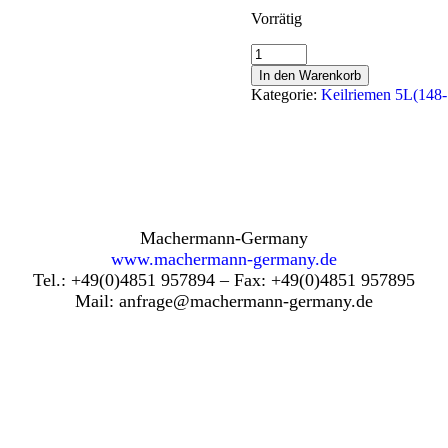
Vorrätig
Nr.166,
Keilriemen;
In den Warenkorb
5L
Kategorie:
Keilriemen 5L(148-
440,Kupplungsriemen,
fürAufsitzmäher,
16
x
1118
mm
Menge
Machermann-Germany
www.machermann-germany.de
Tel.: +49(0)4851 957894 – Fax: +49(0)4851 957895
Mail: anfrage@machermann-germany.de