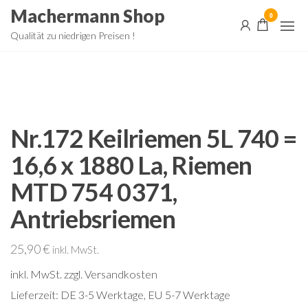
Zum
Machermann Shop
0
Inhalt
Qualität zu niedrigen Preisen !
springen
Nr.172 Keilriemen 5L 740 =
16,6 x 1880 La, Riemen
MTD 754 0371,
Antriebsriemen
25,90
€
inkl. MwSt.
inkl. MwSt.
zzgl. Versandkosten
Lieferzeit:
DE 3-5 Werktage, EU 5-7 Werktage