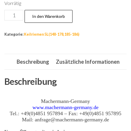
Vorrätig
Nr.172
In den Warenkorb
Keilriemen
5L
Kategorie:
Keilriemen 5L(148-178,185-186)
740
=
16,6
Beschreibung
Zusätzliche Informationen
x
1880
La,
Beschreibung
Riemen
MTD
Machermann-Germany
754
www.machermann-germany.de
0371,
Tel.: +49(0)4851 957894 – Fax: +49(0)4851 957895
Mail: anfrage@machermann-germany.de
Antriebsriemen
Menge