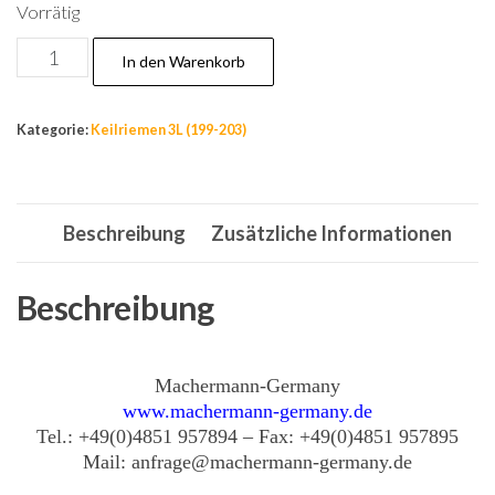
Vorrätig
Nr.202
In den Warenkorb
Kupplungsriemen
9,5x889
Kategorie:
Keilriemen 3L (199-203)
La,Antriebsriemen
3L-
350,
Beschreibung
Zusätzliche Informationen
Rieme
9,5x889
mm,
Beschreibung
3/8"
Menge
Machermann-Germany
www.machermann-germany.de
Tel.: +49(0)4851 957894 – Fax: +49(0)4851 957895
Mail: anfrage@machermann-germany.de