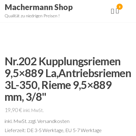
Zum
Machermann Shop
0
Inhalt
Qualität zu niedrigen Preisen !
springen
Nr.202 Kupplungsriemen
9,5×889 La,Antriebsriemen
3L-350, Rieme 9,5×889
mm, 3/8"
19,90
€
inkl. MwSt.
inkl. MwSt.
zzgl. Versandkosten
Lieferzeit:
DE 3-5 Werktage, EU 5-7 Werktage