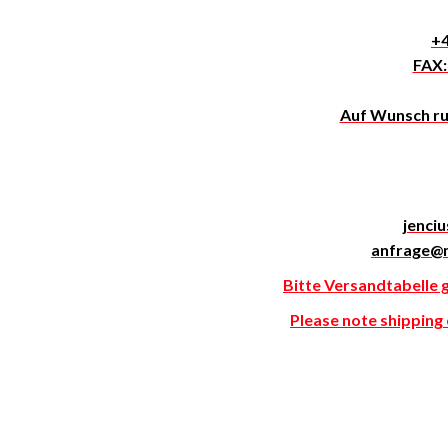
+4
FAX:
Auf Wunsch ruf
jenci
anfrage@
Bitte Versandtabelle 
Please note shipping c