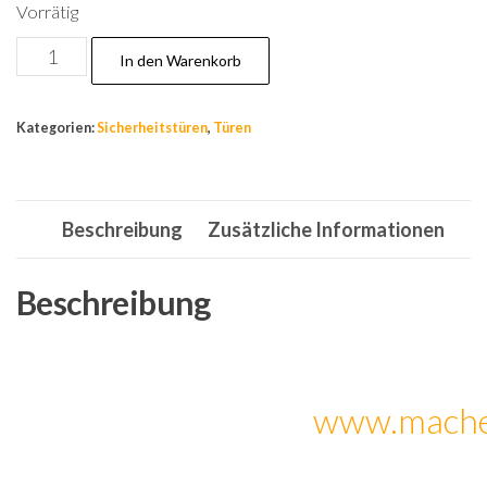
Vorrätig
Tür,Wohnungstür,Sicherheitstür,Stahltür,Haustür,A
In den Warenkorb
Rechts
950x2050mm,Weiß
Kategorien:
Sicherheitstüren
,
Türen
Menge
Beschreibung
Zusätzliche Informationen
Beschreibung
www.mache