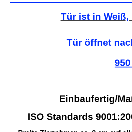
—————————————
Tür ist in Weiß,
Tür öffnet na
950
Einbaufertig/M
ISO Standards 9001:2