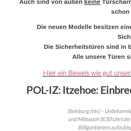
Auch sind von außen
keine
Türscharn
schon 
Die neuen Modelle besitzen ein
Sich
Die Sicherheitstüren sind in 
Alle unsere Türen s
Hier ein Beweis wie gut unser
POL-IZ: Itzehoe: Einbre
Steinburg (ots) – Unbekannt
und Mittwoch (8.50 Uhr) die
Billiganbieters aufzubie