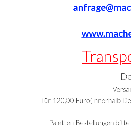
anfrage@mac
www.mache
Transp
De
Versa
Tür 120,00 Euro(Innerhalb Deu
Paletten Bestellungen bitte