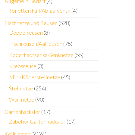
Allgemein Bedarf
(4)
Toiletten Füll/Ablaufventil
(4)
Fischnetze und Reusen
(528)
Doppelreusen
(8)
Fischreusen/Aalreusen
(75)
Köderfischsenke/Senknetze
(55)
Krebsreuse
(3)
Mini-Köderstellnetze
(45)
Stellnetze
(254)
Wurfnetze
(90)
Gartenhäcksler
(17)
Zubehör Gartenhäcksler
(17)
Keilriemen
(2124)