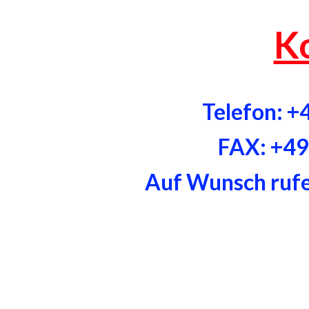
K
Telefon: 
FAX: +4
Auf Wunsch rufen