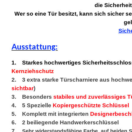
die Sicherhei
Wer so eine Tür besitzt, kann sich sicher 
ge
Siche
Ausstattung:
1. Starkes hochwertiges Sicherheitsschlos
Kernziehschutz
2. 3 extra starke Türscharniere aus hochwer
sichtbar
)
3. Besonders
stabiles und zuverlässiges Tü
4. 5 Spezielle
Kopiergeschützte Schlüssel
5. Komplett mit integrierten
Designerbesch
6. 2 beiliegende Handwerkerschlüssel
7.
Sehr widerstandsfähige Farbe, auf beiden S