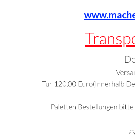
www.mache
Transp
De
Versa
Tür 120,00 Euro(Innerhalb Deu
Paletten Bestellungen bitte
Ö