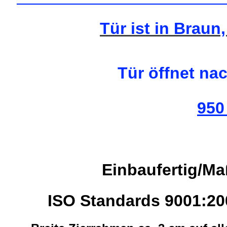
—————————————
Tür ist in Braun,
Tür öffnet na
950
Einbaufertig/M
ISO Standards 9001:2