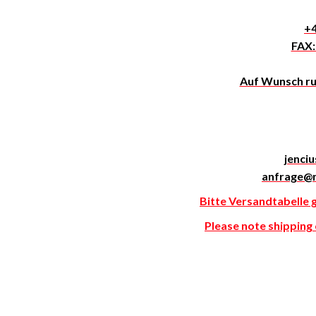
+4
FAX:
Auf Wunsch ruf
jenci
anfrage@
Bitte Versandtabelle 
Please note shipping c