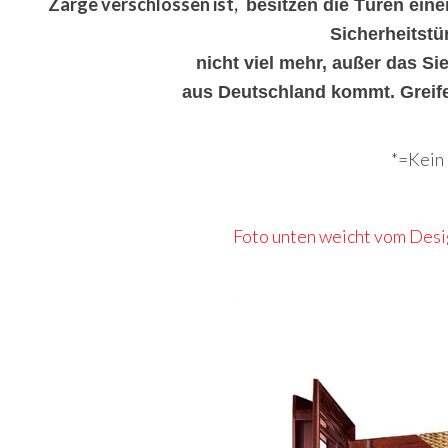
Zarge verschlossen ist,
besitzen die Türen ein
Sicherheitstür
nicht viel mehr, außer das Si
aus Deutschland kommt. Greife
*=Kein 
Foto unten weicht vom Desig