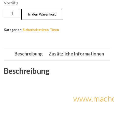
Vorrätig
Tür,Wohnungstür,Sicherheitstür,Stahltür,Haustür,In
In den Warenkorb
Rechts
950x2050mm,Neu!!!
Kategorien:
Sicherheitstüren
,
Türen
Menge
Beschreibung
Zusätzliche Informationen
Beschreibung
www.mache