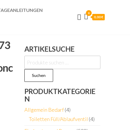
AGEANLEITUNGEN
0
0,00 €
 73
ARTIKELSUCHE
Suchen
onc
nach:
Suchen
PRODUKTKATEGORIE
N
Allgemein Bedarf
(4)
Toiletten Füll/Ablaufventil
(4)