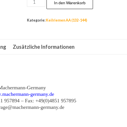
Nr.135,
In den Warenkorb
Keilriemen
AA
Kategorie:
Keilriemen AA (132-144)
73
6-
Kant
ung
Zusätzliche Informationen
,Riemen
13x1854mm,Murray,Concord,Alko
Menge
Machermann-Germany
.machermann-germany.de
51 957894 – Fax: +49(0)4851 957895
frage@machermann-germany.de