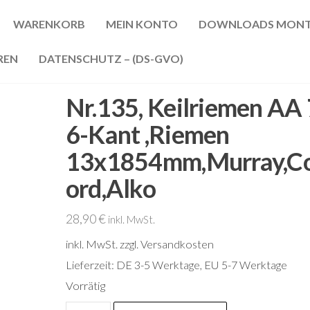
WARENKORB
MEIN KONTO
DOWNLOADS MONT
REN
DATENSCHUTZ – (DS-GVO)
Nr.135, Keilriemen AA
6-Kant ,Riemen
13x1854mm,Murray,C
ord,Alko
28,90
€
inkl. MwSt.
inkl. MwSt.
zzgl. Versandkosten
Lieferzeit:
DE 3-5 Werktage, EU 5-7 Werktage
Vorrätig