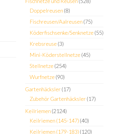
Fischnetze und Reusen
(528)
Doppelreusen
(8)
Fischreusen/Aalreusen
(75)
Köderfischsenke/Senknetze
(55)
Krebsreuse
(3)
Mini-Köderstellnetze
(45)
Stellnetze
(254)
Wurfnetze
(90)
Gartenhäcksler
(17)
Zubehör Gartenhäcksler
(17)
Keilriemen
(2124)
Keilriemen (145-147)
(40)
Keilriemen (179-183)
(120)